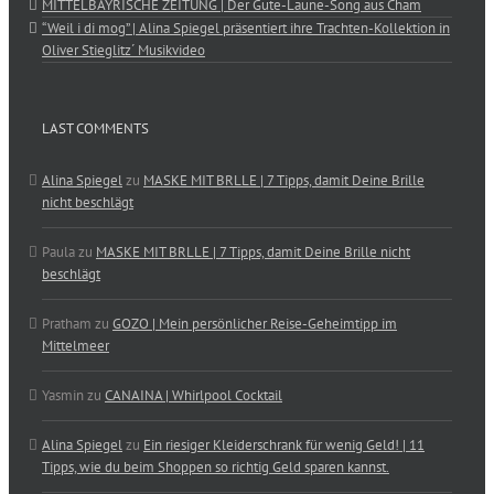
MITTELBAYRISCHE ZEITUNG | Der Gute-Laune-Song aus Cham
“Weil i di mog” | Alina Spiegel präsentiert ihre Trachten-Kollektion in
Oliver Stieglitz´ Musikvideo
LAST COMMENTS
Alina Spiegel
zu
MASKE MIT BRLLE | 7 Tipps, damit Deine Brille
nicht beschlägt
Paula
zu
MASKE MIT BRLLE | 7 Tipps, damit Deine Brille nicht
beschlägt
Pratham
zu
GOZO | Mein persönlicher Reise-Geheimtipp im
Mittelmeer
Yasmin
zu
CANAINA | Whirlpool Cocktail
Alina Spiegel
zu
Ein riesiger Kleiderschrank für wenig Geld! | 11
Tipps, wie du beim Shoppen so richtig Geld sparen kannst.