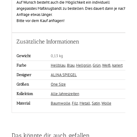
Auf Wunsch besteht auch die Möglichkeit ein individuell
angepasstes Maßkrugbandl zu bestellen. Dies dauert dann je nach
Anfrage etwas länger.
Bitte vor dem Kauf anfragen!
Zusätzliche Informationen
0,13 kg
Gewicht
Hellblau
,
Blau
,
Hellgrün
,
Grün
,
Weiß
,
kariert
Farbe
ALINA SPIEGEL
Designer
One Size
Größen
Alle Jahreszeiten
Kollektion
Baumwolle
,
Filz
,
Metall
,
Satin
,
Wolle
Material
Das könnte dir auch gefallen …