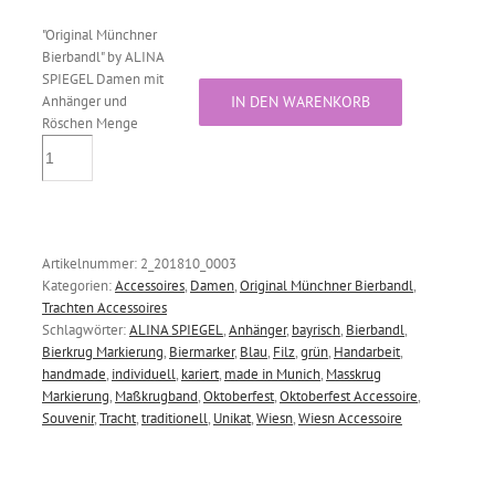
"Original Münchner
Bierbandl" by ALINA
SPIEGEL Damen mit
Anhänger und
IN DEN WARENKORB
Röschen Menge
Artikelnummer:
2_201810_0003
Kategorien:
Accessoires
,
Damen
,
Original Münchner Bierbandl
,
Trachten Accessoires
Schlagwörter:
ALINA SPIEGEL
,
Anhänger
,
bayrisch
,
Bierbandl
,
Bierkrug Markierung
,
Biermarker
,
Blau
,
Filz
,
grün
,
Handarbeit
,
handmade
,
individuell
,
kariert
,
made in Munich
,
Masskrug
Markierung
,
Maßkrugband
,
Oktoberfest
,
Oktoberfest Accessoire
,
Souvenir
,
Tracht
,
traditionell
,
Unikat
,
Wiesn
,
Wiesn Accessoire