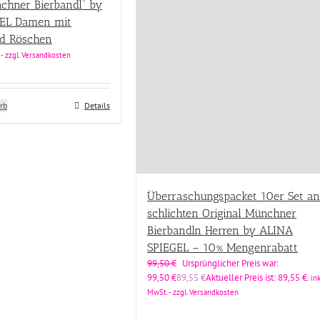
nchner Bierbandl” by
EL Damen mit
d Röschen
 - zzgl. Versandkosten
rb
Details
Überraschungspacket 10er Set an
schlichten Original Münchner
Bierbandln Herren by ALINA
SPIEGEL – 10% Mengenrabatt
99,50
€
Ursprünglicher Preis war:
99,50 €
89,55
€
Aktueller Preis ist: 89,55 €.
ink
MwSt. - zzgl. Versandkosten