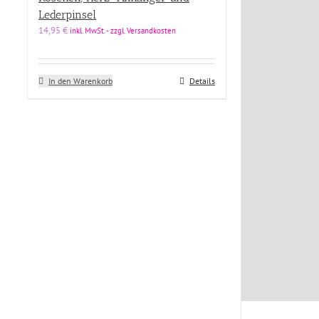
Lederpinsel
Farbe
14,95
€
inkl. MwSt. - zzgl. Versandkosten
Produkt Designer
In den Warenkorb
Details
Produkt Designer
Produkt Kollektion
Produkt Kollektion
Produkt Material
Produkt Material
Preis
Price filter