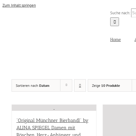
Zum Inhalt springen
Suche nach:
Home
Damen
(22)
Sortieren nach
Datum
Zeige
10 Produkte
Herren
(15)
SPECIAL SALES
(4)
Produkt Größen
“Original Münchner Bierbandl” by
Produkt Größen
ALINA SPIEGEL Damen mit
Farbe
Röschen, Herz-Anhänger und