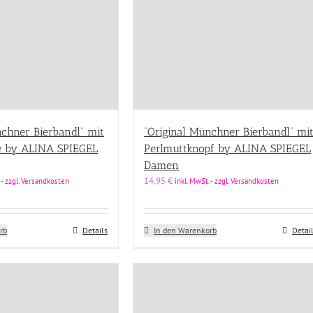
nchner Bierbandl” mit
“Original Münchner Bierbandl” mi
e by ALINA SPIEGEL
Perlmuttknopf by ALINA SPIEGEL
Damen
14,95
€
 - zzgl. Versandkosten
inkl. MwSt. - zzgl. Versandkosten
rb
Details
In den Warenkorb
Detai