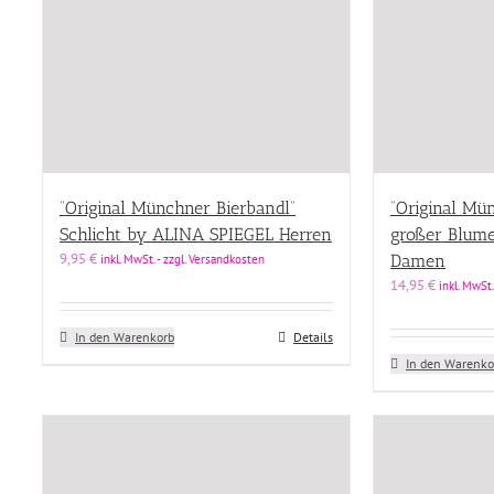
“Original Münchner Bierbandl”
“Original Mü
Schlicht by ALINA SPIEGEL Herren
großer Blum
9,95
€
Damen
inkl. MwSt. - zzgl. Versandkosten
14,95
€
inkl. MwSt.
In den Warenkorb
Details
In den Warenko