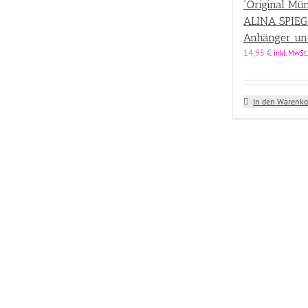
“Original Mü
ALINA SPIEG
Anhänger un
14,95
€
inkl. MwSt.
In den Warenko