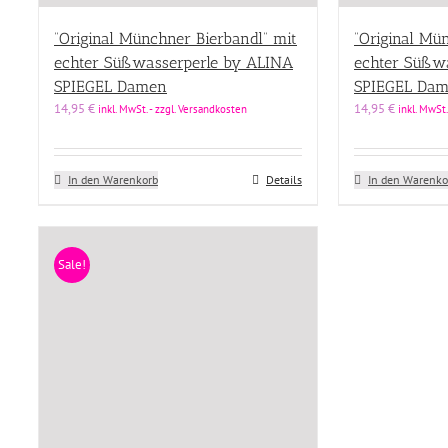
“Original Münchner Bierbandl” mit
“Original Mü
echter Süßwasserperle by ALINA
echter Süßw
SPIEGEL Damen
SPIEGEL Da
14,95
€
14,95
€
inkl. MwSt. - zzgl. Versandkosten
inkl. MwSt.
In den Warenkorb
Details
In den Warenko
Sale!