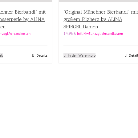
nchner Bierbandl” mit
“Original Münchner Bierbandl” mi
asserperle by ALINA
großem Filzherz by ALINA
men
SPIEGEL Damen
14,95
€
 - zzgl. Versandkosten
inkl. MwSt. - zzgl. Versandkosten
rb
Details
In den Warenkorb
Detai