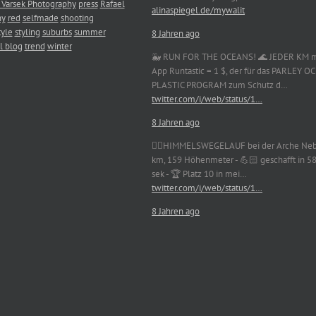
 Varsek Photography
press
Rafael
alinaspiegel.de/mywalit
hy
red
selfmade
shooting
tyle
styling
suburbs
summer
8 Jahren ago
l blog
trend
winter
🐳 RUN FOR THE OCEANS! 🌊 JEDER KM m
App Runtastic = 1 $, der für das PARLEY 
PLASTIC PROGRAM zum Schutz d…
twitter.com/i/web/status/1…
8 Jahren ago
🏃‍♀️HIMMELSWEGELAUF bei der Arche Neb
km, 159 Höhenmeter - 💪🏻 geschafft in 5
sek - 🏆 Platz 10 in mei…
twitter.com/i/web/status/1…
8 Jahren ago