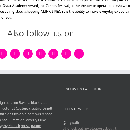
he Oscar Academy Award, the Cannes festival, to the theater or opera, to talkshows 
 best thing about shopping ALINA SPIEGEL is the ability to make everyday extraordinar
 for you.
Also follow us on
FIND US ON FACEBOOK
ign
autumn
Bavaria
black
blue
r
colorful
Couture
creative
Dirndl
RECENT TWEETS
fashion
fashion blog
flowers
food
n
hat
illustration
jewelry
Milos
@mywalit
raphy
Munich
music
nature
😘 Check out my blogpost about it: