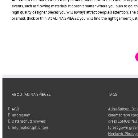
events, such as flowing materials. It doesn’t matter where you plan to go: t
high quality designer pieces you will always attract people’s attention. The
or small, thick or thin. At ALINA SPIEGEL you will find the right garment just
ABOUT ALINA SPIEGEL
TAGS
AGB
Alina Spiegel Des
Impressum
cinemagraph
colo
Datenschutzhinweis
dress
ESMOD
fall
Informationspflichten
forest
gown
gree
Nenkovic Photog