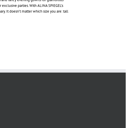
or exclusive parties. With ALINA SPIEGEL’s
y. It doesn’t matter which size you are: tall