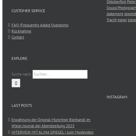
Oktoberfest
Peter
Souza Photograp
CUSTOMER SERVICE
statement
streets
Tracht
travel
trave
FAQ (Frequently Asked Questions)
Rücknahme
Contact
EXPLORE
Suche nach:
INSTAGRAM
LAST POSTS
Erwähnung der Original Münchner Bierbandl im
Wiesn Journal der Abendzeitung 2023
INTERVIEW MIT ALINA SPIEGEL | zum Musikvideo