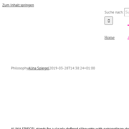
Zum Inhalt springen
Suche nach:
Home
Philosophy
Alina Spiegel
2019-03-28T14:38:24+01:00
ALINA SPIEGEL stands for a clearly defined silhouette with extraordinary det