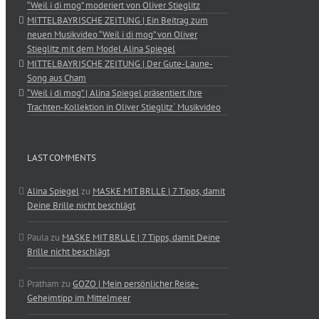
“Weil i di mog” moderiert von Oliver Stieglitz
MITTELBAYRISCHE ZEITUNG | Ein Beitrag zum
neuen Musikvideo “Weil i di mog” von Oliver
Stieglitz mit dem Model Alina Spiegel
MITTELBAYRISCHE ZEITUNG | Der Gute-Laune-
Song aus Cham
“Weil i di mog” | Alina Spiegel präsentiert ihre
Trachten-Kollektion in Oliver Stieglitz´ Musikvideo
LAST COMMENTS
Alina Spiegel
zu
MASKE MIT BRLLE | 7 Tipps, damit
Deine Brille nicht beschlägt
Paula
zu
MASKE MIT BRLLE | 7 Tipps, damit Deine
Brille nicht beschlägt
Pratham
zu
GOZO | Mein persönlicher Reise-
Geheimtipp im Mittelmeer