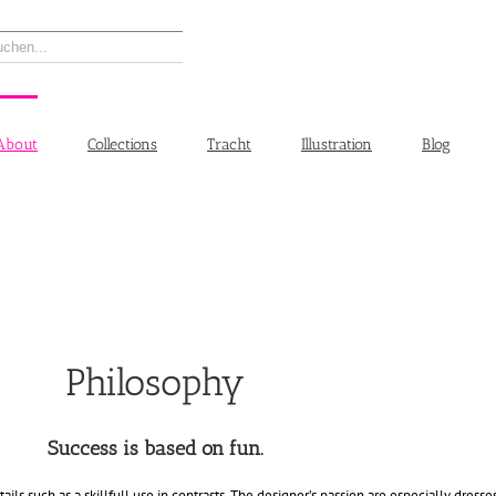
About
Collections
Tracht
Illustration
Blog
Philosophy
Success is based on fun.
ails such as a skillfull use in contrasts. The designer’s passion are especially dre