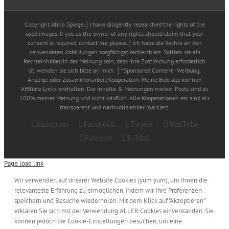
Copyright Alina Spiegel│I have diligently researched the rights of the
used images. If you as the owner of any rights should claim that your
consent is required, contact me, please.│Ich habe die Rechte an den
verwendeten Abbildungen sorgfältigst recherchiert. Sollten sie als
Rechteinhaber/in der Meinung sein, dass ihre Zustimmung erforderlich
ist, wenden sie sich bitte an mich. │* Sponsored Content - Werbung,
Anzeige oder Zusammenarbeit/Kooperation. Meine Beiträge können
Affiliate Links enthalten. Die Inhalte & Meinungen meiner Posts sind zu
100% meiner Meinung und nicht käuflich. Alle Kooperationen etc sind als
transparent und nachvollziehbar markiert.
Instagram
Facebook
Twitter
YouTube
Pinterest
E-Mail
Page load link
Wir verwenden auf unserer Website Cookies (yum yum), um Ihnen die
relevanteste Erfahrung zu ermöglichen, indem wir Ihre Präferenzen
speichern und Besuche wiederholen. Mit dem Klick auf "Akzeptieren"
erklären Sie sich mit der Verwendung ALLER Cookies einverstanden. Sie
können jedoch die Cookie-Einstellungen besuchen, um eine