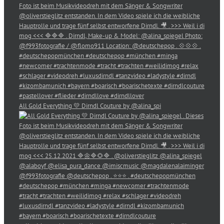
All Gold Everything 💛 Dirndl Couture by @alina_spi