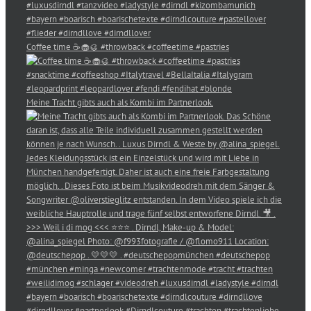
Coffee time ☕️🧁🥮 #throwback #coffeetime #pastries
Meine Tracht gibts auch als Kombi im Partnerlook.