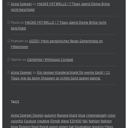
Alina Spiegel
zu
MASKE MIT BRLLE | 7 Tipps, damit Deine Brille
nicht beschlägt
Paula
zu
MASKE MIT BRLLE | 7 Tipps, damit Deine Brille nicht
beschlägt
Pratham
zu
GOZO | Mein persönlicher Reise-Geheimtipp im
Mittelmeer
Yasmin
zu
CANAINA | Whirlpool Cocktail
Alina Spiegel
zu
Ein riesiger Kleiderschrank für wenig Geld! | 11
Tipps, wie du beim Shoppen so richtig Geld sparen kannst.
TAGS
Alina Spiegel Design
autumn
Bavaria
black
blue
cinemagraph
color
colorful
Couture
creative
Dirndl
dress
ESMOD
fall
fashion
fashion
blog
flowers
food
forest
gown
green
hat
illustration
jewelry
Milos