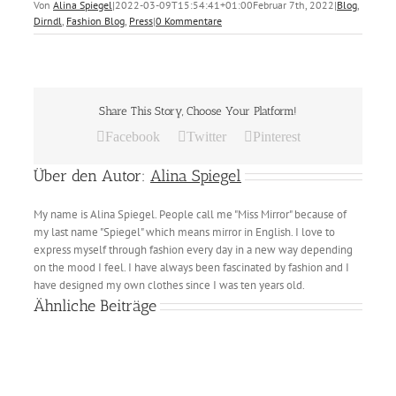
Von
Alina Spiegel
|
2022-03-09T15:54:41+01:00
Februar 7th, 2022
|
Blog
,
Dirndl
,
Fashion Blog
,
Press
|
0 Kommentare
Share This Story, Choose Your Platform!
Facebook
Twitter
Pinterest
Über den Autor:
Alina Spiegel
My name is Alina Spiegel. People call me "Miss Mirror" because of
my last name "Spiegel" which means mirror in English. I love to
express myself through fashion every day in a new way depending
on the mood I feel. I have always been fascinated by fashion and I
have designed my own clothes since I was ten years old.
Ähnliche Beiträge