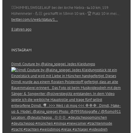
🏃‍♀️HIMMELSWEGELAUF bei der Arche Nebra - 👟10 km, 159
Höhenmeter - 💪🏻 geschafft in 58min 10 sek - 🏆 Platz 10 in mei…
twitter.com/i/web/status/1…
8 Jahren ago
INSTAGRAM
Dirndl Couture by @alina_spiegel. Jedes Kleidungss