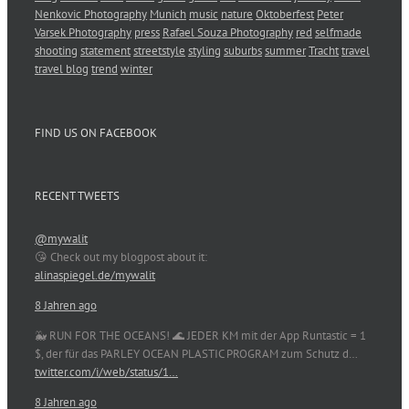
Nenkovic Photography
Munich
music
nature
Oktoberfest
Peter
Varsek Photography
press
Rafael Souza Photography
red
selfmade
shooting
statement
streetstyle
styling
suburbs
summer
Tracht
travel
travel blog
trend
winter
FIND US ON FACEBOOK
RECENT TWEETS
@mywalit
😘 Check out my blogpost about it:
alinaspiegel.de/mywalit
8 Jahren ago
🐳 RUN FOR THE OCEANS! 🌊 JEDER KM mit der App Runtastic = 1
$, der für das PARLEY OCEAN PLASTIC PROGRAM zum Schutz d…
twitter.com/i/web/status/1…
8 Jahren ago