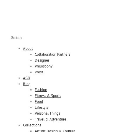
Seiten
About
Collaboration Partners
Designer
Philosophy
Press
AGB
Blog
Fashion
Fitness & Sports
Food
Lifestyle
Personal Things
Travel & Adventure
Collections
Artistic Design & Couture