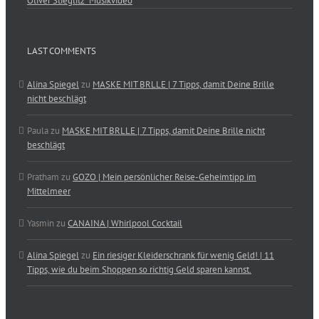
Oliver Stieglitz´ Musikvideo
LAST COMMENTS
Alina Spiegel
zu
MASKE MIT BRLLE | 7 Tipps, damit Deine Brille
nicht beschlägt
Paula
zu
MASKE MIT BRLLE | 7 Tipps, damit Deine Brille nicht
beschlägt
Pratham
zu
GOZO | Mein persönlicher Reise-Geheimtipp im
Mittelmeer
Yasmin
zu
CANAINA | Whirlpool Cocktail
Alina Spiegel
zu
Ein riesiger Kleiderschrank für wenig Geld! | 11
Tipps, wie du beim Shoppen so richtig Geld sparen kannst.