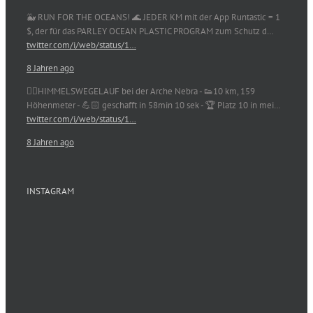
🐳 RUN FOR THE OCEANS! 🌊 JEDER KM mit der App Runtastic = 1
$, der für das PARLEY OCEAN PLASTIC PROGRAM zum Schutz d…
twitter.com/i/web/status/1…
8 Jahren ago
🏃‍♀️HIMMELSWEGELAUF bei der Arche Nebra - 👟10 km, 159
Höhenmeter - 💪🏻 geschafft in 58min 10 sek - 🏆 Platz 10 in mei…
twitter.com/i/web/status/1…
8 Jahren ago
INSTAGRAM