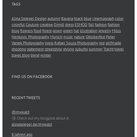
TAGS
Alina Spiegel Design
autumn
Bavaria
black
blue
cinemagraph
color
colorful
Couture
creative
Dirndl
dress
ESMOD
fall
fashion
fashion
blog
flowers
food
forest
gown
green
hat
illustration
jewelry
Milos
Nenkovic Photography
Munich
music
nature
Oktoberfest
Peter
Varsek Photography
press
Rafael Souza Photography
red
selfmade
shooting
statement
streetstyle
styling
suburbs
summer
Tracht
travel
travel blog
trend
winter
FIND US ON FACEBOOK
RECENT TWEETS
@mywalit
😘 Check out my blogpost about it:
alinaspiegel.de/mywalit
8 Jahren ago