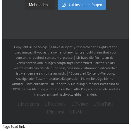
Auf Instagram folgen
Mehr laden...
Copyright Alina Spiegel│I have diligently researched the rights of the
used images. If you as the owner of any rights should claim that your
consent is required, contact me, please.│Ich habe die Rechte an den
verwendeten Abbildungen sorgfältigst recherchiert. Sollten sie als
Rechteinhaber/in der Meinung sein, dass ihre Zustimmung erforderlich
ist, wenden sie sich bitte an mich. │* Sponsored Content - Werbung,
Anzeige oder Zusammenarbeit/Kooperation. Meine Beiträge können
Affiliate Links enthalten. Die Inhalte & Meinungen meiner Posts sind zu
100% meiner Meinung und nicht käuflich. Alle Kooperationen etc sind als
transparent und nachvollziehbar markiert.
Instagram
Facebook
Twitter
YouTube
Pinterest
E-Mail
Page load link