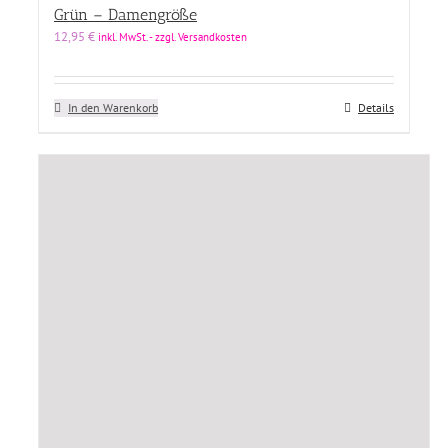
Grün – Damengröße
12,95
€
inkl. MwSt. - zzgl. Versandkosten
Produkt Kollektion
Produkt Material
In den Warenkorb
Details
Produkt Material
Preis
Price filter