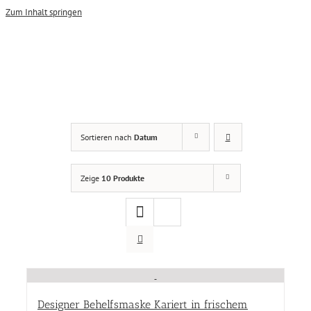
Zum Inhalt springen
Damen
(21)
Sortieren nach
Datum
Herren
(6)
SPECIAL SALES
(5)
Zeige
10 Produkte
Produkt Größen
Produkt Größen
Produkt Designer
Produkt Designer
Designer Behelfsmaske Kariert in frischem
Produkt Kollektion