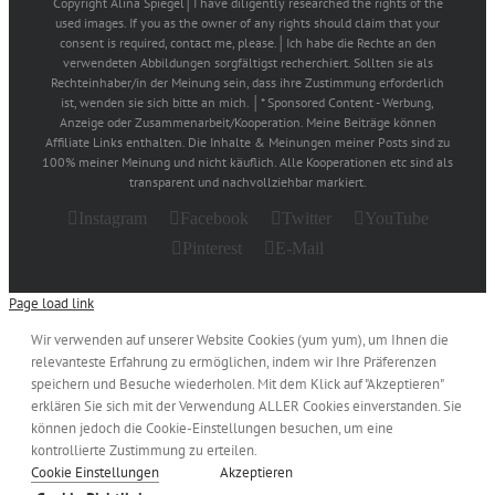
Copyright Alina Spiegel│I have diligently researched the rights of the
used images. If you as the owner of any rights should claim that your
consent is required, contact me, please.│Ich habe die Rechte an den
verwendeten Abbildungen sorgfältigst recherchiert. Sollten sie als
Rechteinhaber/in der Meinung sein, dass ihre Zustimmung erforderlich
ist, wenden sie sich bitte an mich. │* Sponsored Content - Werbung,
Anzeige oder Zusammenarbeit/Kooperation. Meine Beiträge können
Affiliate Links enthalten. Die Inhalte & Meinungen meiner Posts sind zu
100% meiner Meinung und nicht käuflich. Alle Kooperationen etc sind als
transparent und nachvollziehbar markiert.
Instagram
Facebook
Twitter
YouTube
Pinterest
E-Mail
Page load link
Wir verwenden auf unserer Website Cookies (yum yum), um Ihnen die
relevanteste Erfahrung zu ermöglichen, indem wir Ihre Präferenzen
speichern und Besuche wiederholen. Mit dem Klick auf "Akzeptieren"
erklären Sie sich mit der Verwendung ALLER Cookies einverstanden. Sie
können jedoch die Cookie-Einstellungen besuchen, um eine
kontrollierte Zustimmung zu erteilen.
Cookie Einstellungen
Akzeptieren