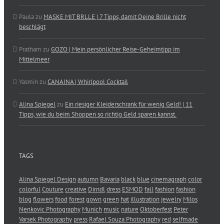
Paula
zu
MASKE MIT BRLLE | 7 Tipps, damit Deine Brille nicht
beschlägt
Pratham
zu
GOZO | Mein persönlicher Reise-Geheimtipp im
Mittelmeer
Yasmin
zu
CANAINA | Whirlpool Cocktail
Alina Spiegel
zu
Ein riesiger Kleiderschrank für wenig Geld! | 11
Tipps, wie du beim Shoppen so richtig Geld sparen kannst.
TAGS
Alina Spiegel Design
autumn
Bavaria
black
blue
cinemagraph
color
colorful
Couture
creative
Dirndl
dress
ESMOD
fall
fashion
fashion
blog
flowers
food
forest
gown
green
hat
illustration
jewelry
Milos
Nenkovic Photography
Munich
music
nature
Oktoberfest
Peter
Varsek Photography
press
Rafael Souza Photography
red
selfmade