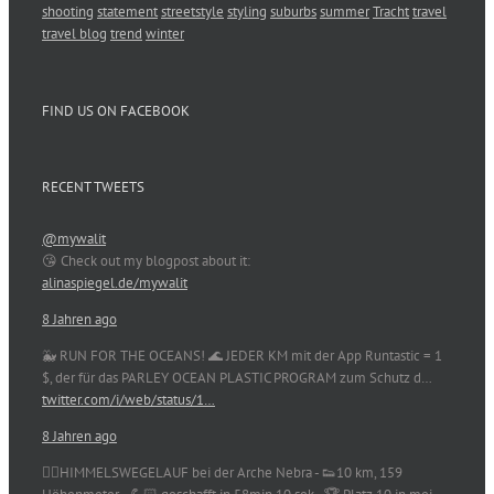
shooting
statement
streetstyle
styling
suburbs
summer
Tracht
travel
travel blog
trend
winter
FIND US ON FACEBOOK
RECENT TWEETS
@mywalit
😘 Check out my blogpost about it:
alinaspiegel.de/mywalit
8 Jahren ago
🐳 RUN FOR THE OCEANS! 🌊 JEDER KM mit der App Runtastic = 1
$, der für das PARLEY OCEAN PLASTIC PROGRAM zum Schutz d…
twitter.com/i/web/status/1…
8 Jahren ago
🏃‍♀️HIMMELSWEGELAUF bei der Arche Nebra - 👟10 km, 159