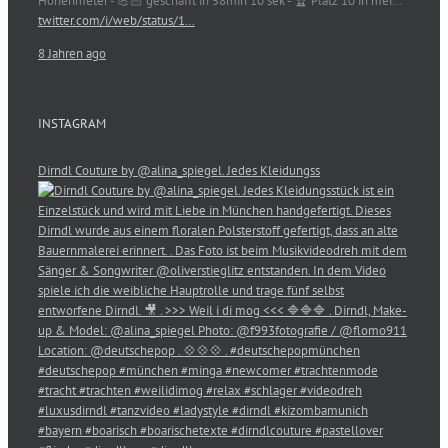
Höhenmeter - 💪🏻 geschafft in 58min 10 sek - 🏆 Platz 10 in mei…
twitter.com/i/web/status/1…
8 Jahren ago
INSTAGRAM
Dirndl Couture by @alina_spiegel. Jedes Kleidungss