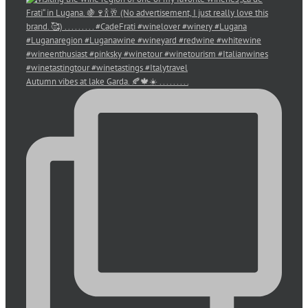
Autumn vibes at lake Garda. 🍂🍁☀️ . . . . . . . . .