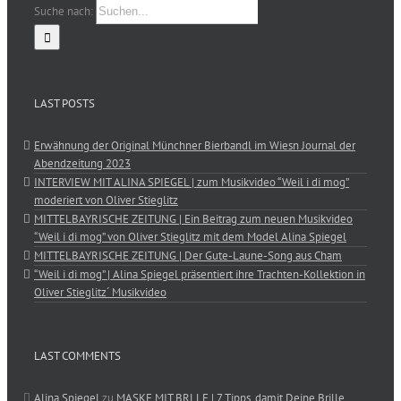
Suche nach:
LAST POSTS
Erwähnung der Original Münchner Bierbandl im Wiesn Journal der
Abendzeitung 2023
INTERVIEW MIT ALINA SPIEGEL | zum Musikvideo “Weil i di mog”
moderiert von Oliver Stieglitz
MITTELBAYRISCHE ZEITUNG | Ein Beitrag zum neuen Musikvideo
“Weil i di mog” von Oliver Stieglitz mit dem Model Alina Spiegel
MITTELBAYRISCHE ZEITUNG | Der Gute-Laune-Song aus Cham
“Weil i di mog” | Alina Spiegel präsentiert ihre Trachten-Kollektion in
Oliver Stieglitz´ Musikvideo
LAST COMMENTS
Alina Spiegel
zu
MASKE MIT BRLLE | 7 Tipps, damit Deine Brille