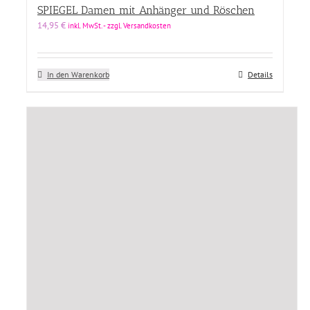
SPIEGEL Damen mit Anhänger und Röschen
Produkt Designer
14,95
€
inkl. MwSt. - zzgl. Versandkosten
Produkt Kollektion
Produkt Kollektion
In den Warenkorb
Details
Produkt Material
Produkt Material
Preis
Price filter