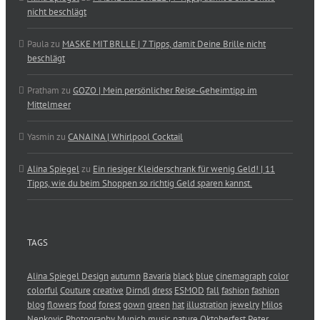
nicht beschlägt
Paula
zu
MASKE MIT BRLLE | 7 Tipps, damit Deine Brille nicht
beschlägt
Pratham
zu
GOZO | Mein persönlicher Reise-Geheimtipp im
Mittelmeer
Yasmin
zu
CANAINA | Whirlpool Cocktail
Alina Spiegel
zu
Ein riesiger Kleiderschrank für wenig Geld! | 11
Tipps, wie du beim Shoppen so richtig Geld sparen kannst.
TAGS
Alina Spiegel Design
autumn
Bavaria
black
blue
cinemagraph
color
colorful
Couture
creative
Dirndl
dress
ESMOD
fall
fashion
fashion
blog
flowers
food
forest
gown
green
hat
illustration
jewelry
Milos
Nenkovic Photography
Munich
music
nature
Oktoberfest
Peter