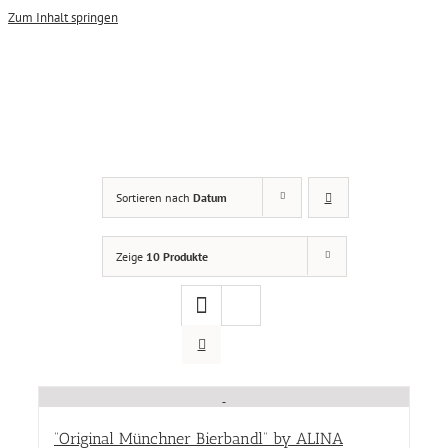
Zum Inhalt springen
Damen
(3)
Sortieren nach
Datum
Herren
(5)
Produkt Größen
Zeige
10 Produkte
Produkt Größen
Farbe
Farbe
Produkt Designer
“Original Münchner Bierbandl” by ALINA