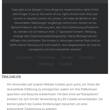
Copyright Alina Spiegel│I have diligently researched the rights of the
used images. If you as the owner of any rights should claim that your
consent is required, contact me, please.│Ich habe die Rechte an den
verwendeten Abbildungen sorgfältigst recherchiert. Sollten sie als
Rechteinhaber/in der Meinung sein, dass ihre Zustimmung erforderlich
ist, wenden sie sich bitte an mich. │* Sponsored Content - Werbung,
Anzeige oder Zusammenarbeit/Kooperation. Meine Beiträge können
Affiliate Links enthalten. Die Inhalte & Meinungen meiner Posts sind zu
100% meiner Meinung und nicht käuflich. Alle Kooperationen etc sind als
transparent und nachvollziehbar markiert.
Instagram
Facebook
Twitter
YouTube
Pinterest
E-Mail
Page load link
Wir verwenden auf unserer Website Cookies (yum yum), um Ihnen die
relevanteste Erfahrung zu ermöglichen, indem wir Ihre Präferenzen
speichern und Besuche wiederholen. Mit dem Klick auf "Akzeptieren"
erklären Sie sich mit der Verwendung ALLER Cookies einverstanden. Sie
können jedoch die Cookie-Einstellungen besuchen, um eine
kontrollierte Zustimmung zu erteilen.