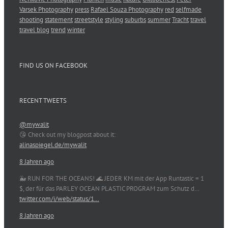
Varsek Photography
press
Rafael Souza Photography
red
selfmade
shooting
statement
streetstyle
styling
suburbs
summer
Tracht
travel
travel blog
trend
winter
FIND US ON FACEBOOK
RECENT TWEETS
@mywalit
😘 Check out my blogpost about it:
alinaspiegel.de/mywalit
8 Jahren ago
🐳 RUN FOR THE OCEANS! 🌊 JEDER KM mit der App Runtastic = 1
$, der für das PARLEY OCEAN PLASTIC PROGRAM zum Schutz d…
twitter.com/i/web/status/1…
8 Jahren ago