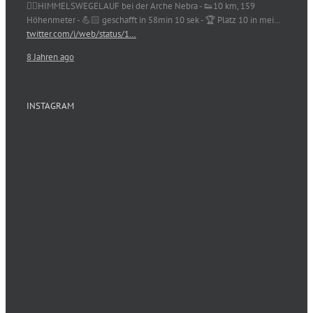
🏃‍♀️HIMMELSWEGELAUF bei der Arche Nebra - 👟10 km, 159
Höhenmeter - 💪🏻 geschafft in 58min 10 sek - 🏆 Platz 10 in mei…
twitter.com/i/web/status/1…
8 Jahren ago
INSTAGRAM