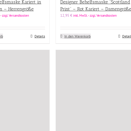
elfsmaske Kariert in
Designer Behelfsmaske “Scottland
n – Herrengröße
Print” – Rot Kariert – Damengröß
12,95
€
 - zzgl. Versandkosten
inkl. MwSt. - zzgl. Versandkosten
rb
Details
In den Warenkorb
Detai