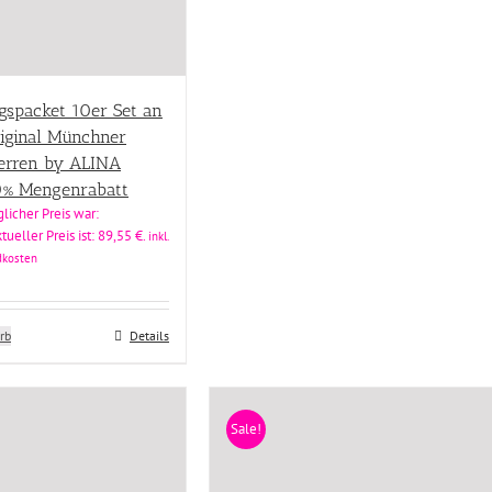
spacket 10er Set an
riginal Münchner
Herren by ALINA
0% Mengenrabatt
licher Preis war:
tueller Preis ist: 89,55 €.
inkl.
ndkosten
rb
Details
Sale!