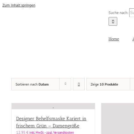
Zum Inhalt springen
Suche nach:
Home
Damen
(15)
Sortieren nach
Datum
Zeige
10 Produkte
Herren
(11)
SPECIAL SALES
(4)
Produkt Größen
Designer Behelfsmaske Kariert in
Produkt Größen
frischem Grün – Damengröße
Produkt Designer
12,95
€
inkl. MwSt. - zzgl. Versandkosten