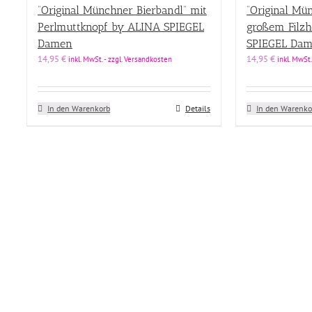
“Original Münchner Bierbandl” mit
“Original Mü
Perlmuttknopf by ALINA SPIEGEL
großem Filz
Damen
SPIEGEL Da
14,95
€
14,95
€
inkl. MwSt. - zzgl. Versandkosten
inkl. MwSt.
In den Warenkorb
Details
In den Warenko