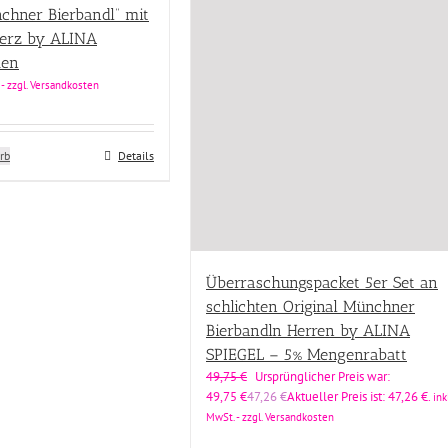
nchner Bierbandl” mit
herz by ALINA
men
 - zzgl. Versandkosten
rb
Details
Überraschungspacket 5er Set an
schlichten Original Münchner
Bierbandln Herren by ALINA
SPIEGEL – 5% Mengenrabatt
49,75
€
Ursprünglicher Preis war:
49,75 €
47,26
€
Aktueller Preis ist: 47,26 €.
inkl
MwSt. - zzgl. Versandkosten