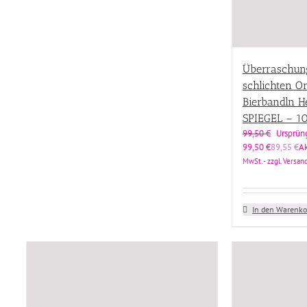
Überraschung
schlichten O
Bierbandln 
SPIEGEL – 1
99,50
€
Ursprüng
99,50 €
89,55
€
Ak
MwSt. - zzgl. Versa
In den Warenko