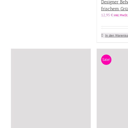
Designer Beh
frischem Grü
12,95
€
inkl. MwSt.
In den Warenko
Sale!