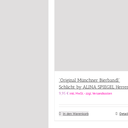
“Original Münchner Bierbandl”
Schlicht by ALINA SPIEGEL Herre
9,95
€
inkl. MwSt. - zzgl. Versandkosten
In den Warenkorb
Detai