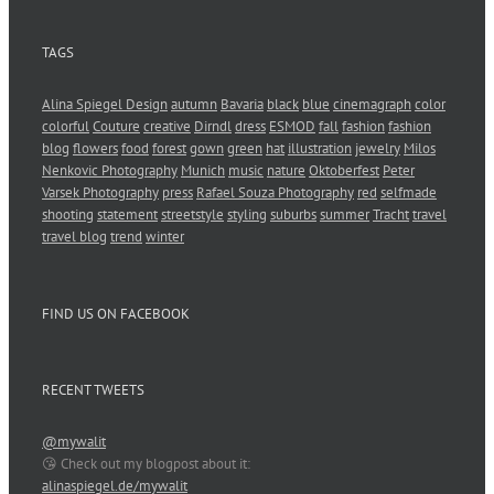
TAGS
Alina Spiegel Design
autumn
Bavaria
black
blue
cinemagraph
color
colorful
Couture
creative
Dirndl
dress
ESMOD
fall
fashion
fashion
blog
flowers
food
forest
gown
green
hat
illustration
jewelry
Milos
Nenkovic Photography
Munich
music
nature
Oktoberfest
Peter
Varsek Photography
press
Rafael Souza Photography
red
selfmade
shooting
statement
streetstyle
styling
suburbs
summer
Tracht
travel
travel blog
trend
winter
FIND US ON FACEBOOK
RECENT TWEETS
@mywalit
😘 Check out my blogpost about it:
alinaspiegel.de/mywalit