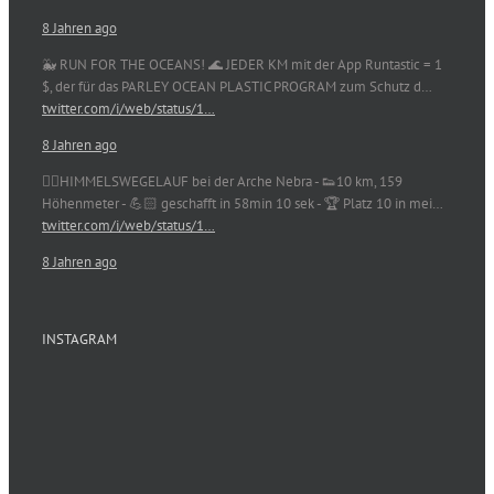
8 Jahren ago
🐳 RUN FOR THE OCEANS! 🌊 JEDER KM mit der App Runtastic = 1
$, der für das PARLEY OCEAN PLASTIC PROGRAM zum Schutz d…
twitter.com/i/web/status/1…
8 Jahren ago
🏃‍♀️HIMMELSWEGELAUF bei der Arche Nebra - 👟10 km, 159
Höhenmeter - 💪🏻 geschafft in 58min 10 sek - 🏆 Platz 10 in mei…
twitter.com/i/web/status/1…
8 Jahren ago
INSTAGRAM