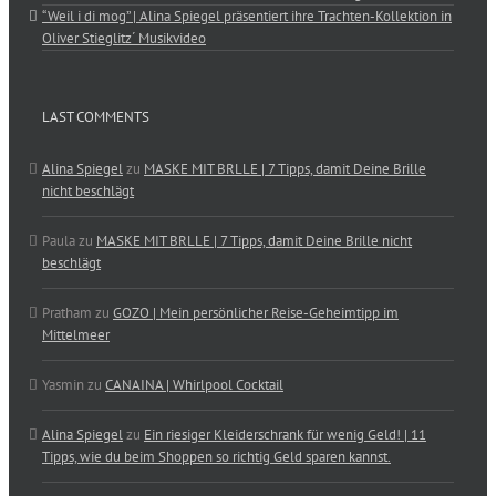
“Weil i di mog” | Alina Spiegel präsentiert ihre Trachten-Kollektion in
Oliver Stieglitz´ Musikvideo
LAST COMMENTS
Alina Spiegel
zu
MASKE MIT BRLLE | 7 Tipps, damit Deine Brille
nicht beschlägt
Paula
zu
MASKE MIT BRLLE | 7 Tipps, damit Deine Brille nicht
beschlägt
Pratham
zu
GOZO | Mein persönlicher Reise-Geheimtipp im
Mittelmeer
Yasmin
zu
CANAINA | Whirlpool Cocktail
Alina Spiegel
zu
Ein riesiger Kleiderschrank für wenig Geld! | 11
Tipps, wie du beim Shoppen so richtig Geld sparen kannst.