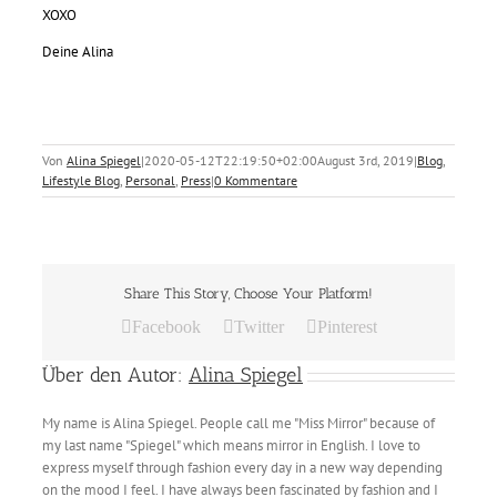
XOXO
Deine Alina
Von
Alina Spiegel
|
2020-05-12T22:19:50+02:00
August 3rd, 2019
|
Blog
,
Lifestyle Blog
,
Personal
,
Press
|
0 Kommentare
Share This Story, Choose Your Platform!
Facebook
Twitter
Pinterest
Über den Autor:
Alina Spiegel
My name is Alina Spiegel. People call me "Miss Mirror" because of
my last name "Spiegel" which means mirror in English. I love to
express myself through fashion every day in a new way depending
on the mood I feel. I have always been fascinated by fashion and I