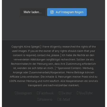
Auf Instagram folgen
Mehr laden...
Copyright Alina Spiegel│I have diligently researched the rights of the
used images. If you as the owner of any rights should claim that your
consent is required, contact me, please.│Ich habe die Rechte an den
verwendeten Abbildungen sorgfältigst recherchiert. Sollten sie als
Rechteinhaber/in der Meinung sein, dass ihre Zustimmung erforderlich
ist, wenden sie sich bitte an mich. │* Sponsored Content - Werbung,
Anzeige oder Zusammenarbeit/Kooperation. Meine Beiträge können
Affiliate Links enthalten. Die Inhalte & Meinungen meiner Posts sind zu
100% meiner Meinung und nicht käuflich. Alle Kooperationen etc sind als
transparent und nachvollziehbar markiert.
Instagram
Facebook
Twitter
YouTube
Pinterest
E-Mail