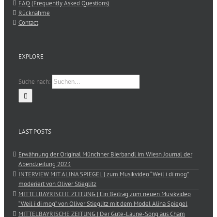
FAQ (Frequently Asked Questions)
Rücknahme
Contact
EXPLORE
Suche nach:
LAST POSTS
Erwähnung der Original Münchner Bierbandl im Wiesn Journal der
Abendzeitung 2023
INTERVIEW MIT ALINA SPIEGEL | zum Musikvideo “Weil i di mog”
moderiert von Oliver Stieglitz
MITTELBAYRISCHE ZEITUNG | Ein Beitrag zum neuen Musikvideo
“Weil i di mog” von Oliver Stieglitz mit dem Model Alina Spiegel
MITTELBAYRISCHE ZEITUNG | Der Gute-Laune-Song aus Cham