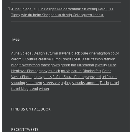
Alina Spiegel
zu
Ein riesiger Kleiderschrank für wenig Geld! | 11
Tipps, wie du beim Shoppen so richtig Geld sparen kannst.
TAGS
Alina Spiegel Design
autumn
Bavaria
black
blue
cinemagraph
color
colorful
Couture
creative
Dirndl
dress
ESMOD
fall
fashion
fashion
blog
flowers
food
forest
gown
green
hat
illustration
jewelry
Milos
Nenkovic Photography
Munich
music
nature
Oktoberfest
Peter
Varsek Photography
press
Rafael Souza Photography
red
selfmade
shooting
statement
streetstyle
styling
suburbs
summer
Tracht
travel
travel blog
trend
winter
FIND US ON FACEBOOK
RECENT TWEETS