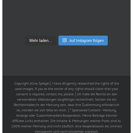
Auf Instagram folgen
Mehr laden...
Copyright Alina Spiegel│I have diligently researched the rights of the
used images. If you as the owner of any rights should claim that your
consent is required, contact me, please.│Ich habe die Rechte an den
verwendeten Abbildungen sorgfältigst recherchiert. Sollten sie als
Rechteinhaber/in der Meinung sein, dass ihre Zustimmung erforderlich
ist, wenden sie sich bitte an mich. │* Sponsored Content - Werbung,
Anzeige oder Zusammenarbeit/Kooperation. Meine Beiträge können
Affiliate Links enthalten. Die Inhalte & Meinungen meiner Posts sind zu
100% meiner Meinung und nicht käuflich. Alle Kooperationen etc sind als
transparent und nachvollziehbar markiert.