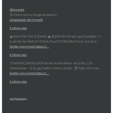
@mywalit
😘 Check out my blogpost about it:
alinaspiegel.de/mywalit
8 Jahren ago
🐳 RUN FOR THE OCEANS! 🌊 JEDER KM mit der App Runtastic = 1
$, der für das PARLEY OCEAN PLASTIC PROGRAM zum Schutz d…
twitter.com/i/web/status/1…
8 Jahren ago
🏃‍♀️HIMMELSWEGELAUF bei der Arche Nebra - 👟10 km, 159
Höhenmeter - 💪🏻 geschafft in 58min 10 sek - 🏆 Platz 10 in mei…
twitter.com/i/web/status/1…
8 Jahren ago
INSTAGRAM