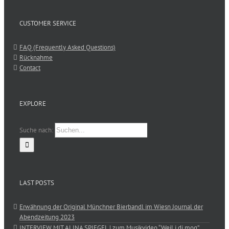
CUSTOMER SERVICE
FAQ (Frequently Asked Questions)
Rücknahme
Contact
EXPLORE
Suche nach:
LAST POSTS
Erwähnung der Original Münchner Bierbandl im Wiesn Journal der
Abendzeitung 2023
INTERVIEW MIT ALINA SPIEGEL | zum Musikvideo “Weil i di mog”