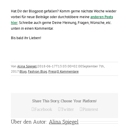
Hat Dir der Blogpost gefallen? Komm gerne nächste Woche wieder
vorbei für neue Beiträge oder durchstöbere meine
anderen Posts
hier
. Schreibe auch gerne Deine Meinung, Fragen, Wünsche, etc.
unten in einen Kommentar.
Bis bald ihr Lieben!
Von
Alina Spiegel
|
2018-06-17T13:03:00+02:00
September 7th,
2017
|
Blog
,
Fashion Blog
,
Press
|
0 Kommentare
Share This Story, Choose Your Platform!
Facebook
Twitter
Pinterest
Über den Autor:
Alina Spiegel