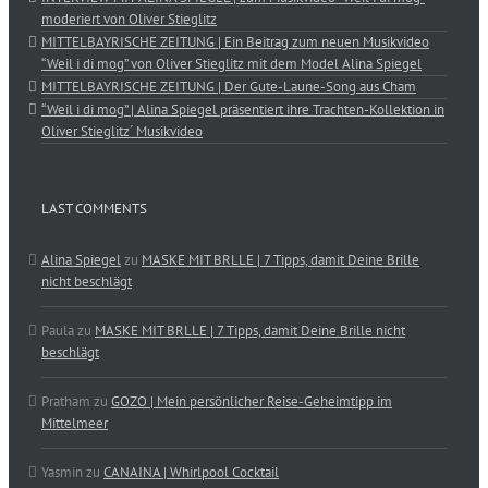
moderiert von Oliver Stieglitz
MITTELBAYRISCHE ZEITUNG | Ein Beitrag zum neuen Musikvideo
“Weil i di mog” von Oliver Stieglitz mit dem Model Alina Spiegel
MITTELBAYRISCHE ZEITUNG | Der Gute-Laune-Song aus Cham
“Weil i di mog” | Alina Spiegel präsentiert ihre Trachten-Kollektion in
Oliver Stieglitz´ Musikvideo
LAST COMMENTS
Alina Spiegel
zu
MASKE MIT BRLLE | 7 Tipps, damit Deine Brille
nicht beschlägt
Paula
zu
MASKE MIT BRLLE | 7 Tipps, damit Deine Brille nicht
beschlägt
Pratham
zu
GOZO | Mein persönlicher Reise-Geheimtipp im
Mittelmeer
Yasmin
zu
CANAINA | Whirlpool Cocktail