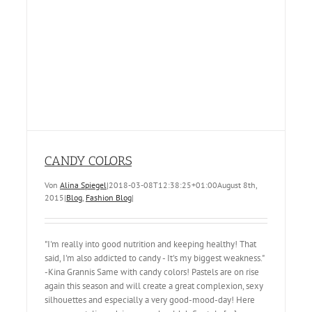
CANDY COLORS
Von
Alina Spiegel
|
2018-03-08T12:38:25+01:00
August 8th,
2015
|
Blog
,
Fashion Blog
|
"I'm really into good nutrition and keeping healthy! That
said, I'm also addicted to candy - It's my biggest weakness."
-Kina Grannis Same with candy colors! Pastels are on rise
again this season and will create a great complexion, sexy
silhouettes and especially a very good-mood-day! Here