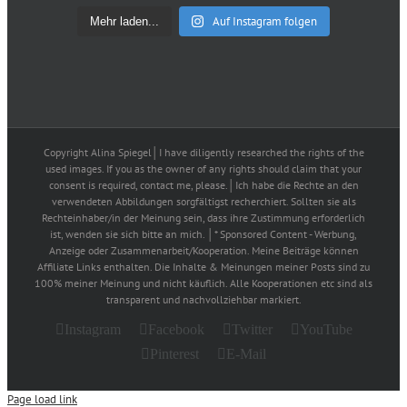
Auf Instagram folgen
Mehr laden...
Copyright Alina Spiegel│I have diligently researched the rights of the
used images. If you as the owner of any rights should claim that your
consent is required, contact me, please.│Ich habe die Rechte an den
verwendeten Abbildungen sorgfältigst recherchiert. Sollten sie als
Rechteinhaber/in der Meinung sein, dass ihre Zustimmung erforderlich
ist, wenden sie sich bitte an mich. │* Sponsored Content - Werbung,
Anzeige oder Zusammenarbeit/Kooperation. Meine Beiträge können
Affiliate Links enthalten. Die Inhalte & Meinungen meiner Posts sind zu
100% meiner Meinung und nicht käuflich. Alle Kooperationen etc sind als
transparent und nachvollziehbar markiert.
Instagram
Facebook
Twitter
YouTube
Pinterest
E-Mail
Page load link