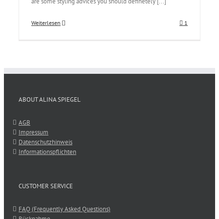
are some styling advices you should definetely [...]
Weiterlesen
1
ABOUT ALINA SPIEGEL
AGB
Impressum
Datenschutzhinweis
Informationspflichten
CUSTOMER SERVICE
FAQ (Frequently Asked Questions)
Rücknahme