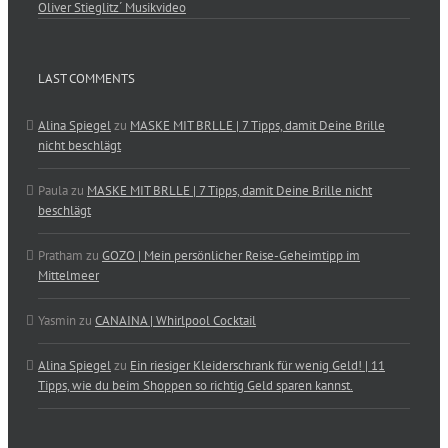
Oliver Stieglitz´ Musikvideo
LAST COMMENTS
Alina Spiegel
zu
MASKE MIT BRLLE | 7 Tipps, damit Deine Brille
nicht beschlägt
Paula
zu
MASKE MIT BRLLE | 7 Tipps, damit Deine Brille nicht
beschlägt
Pratham
zu
GOZO | Mein persönlicher Reise-Geheimtipp im
Mittelmeer
Yasmin
zu
CANAINA | Whirlpool Cocktail
Alina Spiegel
zu
Ein riesiger Kleiderschrank für wenig Geld! | 11
Tipps, wie du beim Shoppen so richtig Geld sparen kannst.