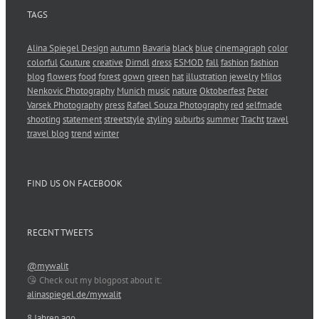
TAGS
Alina Spiegel Design
autumn
Bavaria
black
blue
cinemagraph
color
colorful
Couture
creative
Dirndl
dress
ESMOD
fall
fashion
fashion
blog
flowers
food
forest
gown
green
hat
illustration
jewelry
Milos
Nenkovic Photography
Munich
music
nature
Oktoberfest
Peter
Varsek Photography
press
Rafael Souza Photography
red
selfmade
shooting
statement
streetstyle
styling
suburbs
summer
Tracht
travel
travel blog
trend
winter
FIND US ON FACEBOOK
RECENT TWEETS
@mywalit
😘 Check out my blogpost about it:
alinaspiegel.de/mywalit
8 Jahren ago