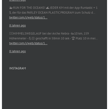
🐳 RUN FOR THE OCEANS! 🌊 JEDER KM mit der App Runtastic = 1
$, der für das PARLEY OCEAN PLASTIC PROGRAM zum Schutz d…
twitter.com/i/web/status/1…
8 Jahren ago
🏃‍♀️HIMMELSWEGELAUF bei der Arche Nebra - 👟10 km, 159
Höhenmeter - 💪🏻 geschafft in 58min 10 sek - 🏆 Platz 10 in mei…
twitter.com/i/web/status/1…
8 Jahren ago
INSTAGRAM