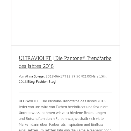
ULTRAVIOLET | Die Pantone® Trendfarbe
des Jahres 2018
Von
Alina Spiegel
|
2018-06-17T12:59:50+02:00
März 15th,
2018
|
Blog
,
Fashion Blog
|
ULTRAVIOLET Die Pantone-Trendfarbe des Jahres 2018
Jeder von uns wird von Farben beeinflusst und fasziniert.
Unterbewusst nehmen wir verschiedene Bedeutungen
und Botschaften durch Farben war, weshalb sich viele
Marken darin üben Farben als Inspiration und Einfluss
einzusetzen. Im letzten Jahr gab die Farbe „Greenery“ noch