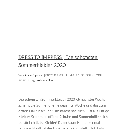
DRESS TO IMPRESS | Die schönsten
Sommerkleider 2020
Von
Alina Spiegel
|
2022-03-09T15:48:37+01:00
Juni 20th,
2020
|
Blog
,
Fashion Blog
|
Die schönsten Sommerkleider 2020 Ab nächster Woche
scheint die Sonne für eine gesamte Woche und das zum
ersten Mal dieses Jahr. Das macht natürlich Lust auf luftige
Kleider, Strohhüte, offene Schuhe und Sonnenbrillen. Ich
persönlich liebe Kleider! Denn kaum ist man einmal
reingeschlüpft, ist der Look bereits komplett. Nutzt also