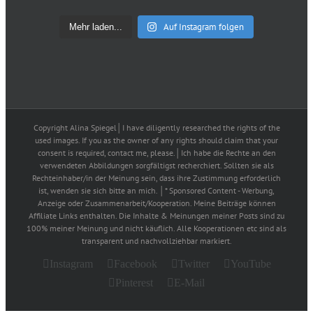
Auf Instagram folgen
Mehr laden...
Copyright Alina Spiegel│I have diligently researched the rights of the
used images. If you as the owner of any rights should claim that your
consent is required, contact me, please.│Ich habe die Rechte an den
verwendeten Abbildungen sorgfältigst recherchiert. Sollten sie als
Rechteinhaber/in der Meinung sein, dass ihre Zustimmung erforderlich
ist, wenden sie sich bitte an mich. │* Sponsored Content - Werbung,
Anzeige oder Zusammenarbeit/Kooperation. Meine Beiträge können
Affiliate Links enthalten. Die Inhalte & Meinungen meiner Posts sind zu
100% meiner Meinung und nicht käuflich. Alle Kooperationen etc sind als
transparent und nachvollziehbar markiert.
Instagram
Facebook
Twitter
YouTube
Pinterest
E-Mail