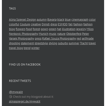
TAGS
Alina Spiegel Design
autumn
Bavaria
black
blue
cinemagraph
color
colorful
Couture
creative
Dirndl
dress
ESMOD
fall
fashion
fashion
blog
flowers
food
forest
gown
green
hat
illustration
jewelry
Milos
Nenkovic Photography
Munich
music
nature
Oktoberfest
Peter
Varsek Photography
press
Rafael Souza Photography
red
selfmade
shooting
statement
streetstyle
styling
suburbs
summer
Tracht
travel
travel blog
trend
winter
FIND US ON FACEBOOK
RECENT TWEETS
@mywalit
😘 Check out my blogpost about it:
alinaspiegel.de/mywalit