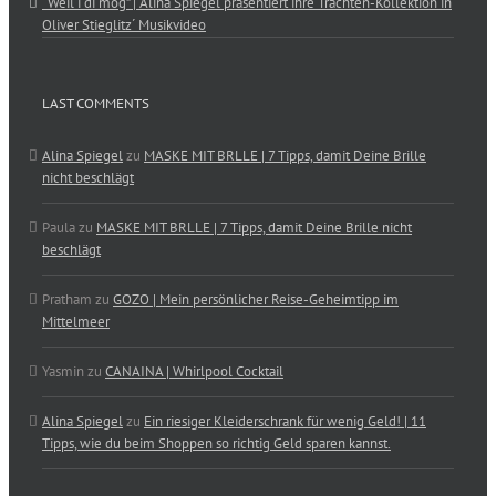
“Weil i di mog” | Alina Spiegel präsentiert ihre Trachten-Kollektion in
Oliver Stieglitz´ Musikvideo
LAST COMMENTS
Alina Spiegel
zu
MASKE MIT BRLLE | 7 Tipps, damit Deine Brille
nicht beschlägt
Paula
zu
MASKE MIT BRLLE | 7 Tipps, damit Deine Brille nicht
beschlägt
Pratham
zu
GOZO | Mein persönlicher Reise-Geheimtipp im
Mittelmeer
Yasmin
zu
CANAINA | Whirlpool Cocktail
Alina Spiegel
zu
Ein riesiger Kleiderschrank für wenig Geld! | 11
Tipps, wie du beim Shoppen so richtig Geld sparen kannst.