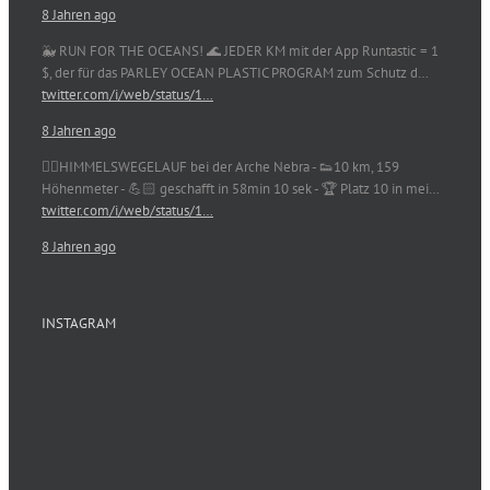
8 Jahren ago
🐳 RUN FOR THE OCEANS! 🌊 JEDER KM mit der App Runtastic = 1
$, der für das PARLEY OCEAN PLASTIC PROGRAM zum Schutz d…
twitter.com/i/web/status/1…
8 Jahren ago
🏃‍♀️HIMMELSWEGELAUF bei der Arche Nebra - 👟10 km, 159
Höhenmeter - 💪🏻 geschafft in 58min 10 sek - 🏆 Platz 10 in mei…
twitter.com/i/web/status/1…
8 Jahren ago
INSTAGRAM