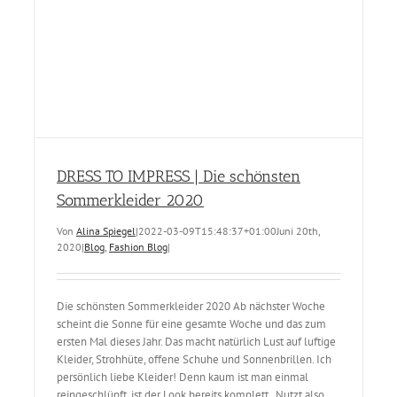
DRESS TO IMPRESS | Die schönsten
Sommerkleider 2020
Von
Alina Spiegel
|
2022-03-09T15:48:37+01:00
Juni 20th,
2020
|
Blog
,
Fashion Blog
|
Die schönsten Sommerkleider 2020 Ab nächster Woche
scheint die Sonne für eine gesamte Woche und das zum
ersten Mal dieses Jahr. Das macht natürlich Lust auf luftige
Kleider, Strohhüte, offene Schuhe und Sonnenbrillen. Ich
persönlich liebe Kleider! Denn kaum ist man einmal
reingeschlüpft, ist der Look bereits komplett. Nutzt also