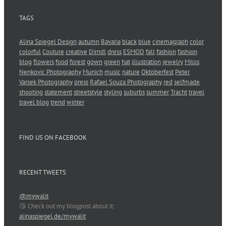
TAGS
Alina Spiegel Design
autumn
Bavaria
black
blue
cinemagraph
color
colorful
Couture
creative
Dirndl
dress
ESMOD
fall
fashion
fashion
blog
flowers
food
forest
gown
green
hat
illustration
jewelry
Milos
Nenkovic Photography
Munich
music
nature
Oktoberfest
Peter
Varsek Photography
press
Rafael Souza Photography
red
selfmade
shooting
statement
streetstyle
styling
suburbs
summer
Tracht
travel
travel blog
trend
winter
FIND US ON FACEBOOK
RECENT TWEETS
@mywalit
😘 Check out my blogpost about it:
alinaspiegel.de/mywalit