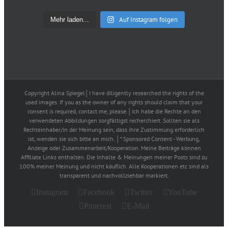
Auf Instagram folgen
Mehr laden...
Copyright Alina Spiegel│I have diligently researched the rights of the
used images. If you as the owner of any rights should claim that your
consent is required, contact me, please.│Ich habe die Rechte an den
verwendeten Abbildungen sorgfältigst recherchiert. Sollten sie als
Rechteinhaber/in der Meinung sein, dass ihre Zustimmung erforderlich
ist, wenden sie sich bitte an mich. │* Sponsored Content - Werbung,
Anzeige oder Zusammenarbeit/Kooperation. Meine Beiträge können
Affiliate Links enthalten. Die Inhalte & Meinungen meiner Posts sind zu
100% meiner Meinung und nicht käuflich. Alle Kooperationen etc sind als
transparent und nachvollziehbar markiert.
Instagram
Facebook
Twitter
YouTube
Pinterest
E-Mail