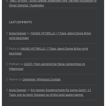
“Weil i di mog” | Alina Spiegel präsentiert ihre Trachten-Kollektion in
Oliver Stieglitz´ Musikvideo
LAST COMMENTS
Alina Spiegel
zu
MASKE MIT BRLLE | 7 Tipps, damit Deine Brille
nicht beschlägt
Paula
zu
MASKE MIT BRLLE | 7 Tipps, damit Deine Brille nicht
beschlägt
Pratham
zu
GOZO | Mein persönlicher Reise-Geheimtipp im
Mittelmeer
Yasmin
zu
CANAINA | Whirlpool Cocktail
Alina Spiegel
zu
Ein riesiger Kleiderschrank für wenig Geld! | 11
Tipps, wie du beim Shoppen so richtig Geld sparen kannst.