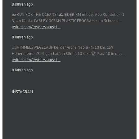
8 Jahren ago
🐳 RUN FOR THE OCEANS! 🌊 JEDER KM mit der App Runtastic = 1
$, der für das PARLEY OCEAN PLASTIC PROGRAM zum Schutz d…
twitter.com/i/web/status/1…
8 Jahren ago
🏃‍♀️HIMMELSWEGELAUF bei der Arche Nebra - 👟10 km, 159
Höhenmeter - 💪🏻 geschafft in 58min 10 sek - 🏆 Platz 10 in mei…
twitter.com/i/web/status/1…
8 Jahren ago
INSTAGRAM