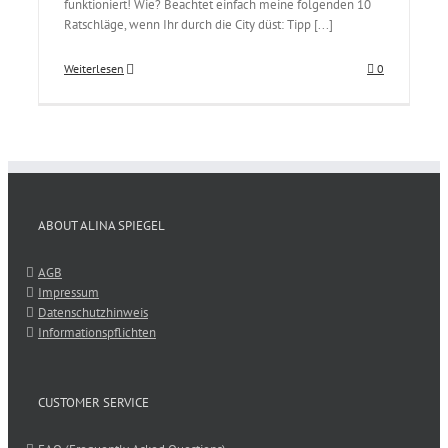
funktioniert! Wie? Beachtet einfach meine folgenden 10
Ratschläge, wenn Ihr durch die City düst: Tipp [...]
Weiterlesen
0
ABOUT ALINA SPIEGEL
AGB
Impressum
Datenschutzhinweis
Informationspflichten
CUSTOMER SERVICE