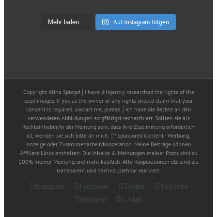
Auf Instagram folgen
Mehr laden...
Copyright Alina Spiegel│I have diligently researched the rights of the
used images. If you as the owner of any rights should claim that your
consent is required, contact me, please.│Ich habe die Rechte an den
verwendeten Abbildungen sorgfältigst recherchiert. Sollten sie als
Rechteinhaber/in der Meinung sein, dass ihre Zustimmung erforderlich
ist, wenden sie sich bitte an mich. │* Sponsored Content - Werbung,
Anzeige oder Zusammenarbeit/Kooperation. Meine Beiträge können
Affiliate Links enthalten. Die Inhalte & Meinungen meiner Posts sind zu
100% meiner Meinung und nicht käuflich. Alle Kooperationen etc sind als
transparent und nachvollziehbar markiert.
Instagram
Facebook
Twitter
YouTube
Pinterest
E-Mail