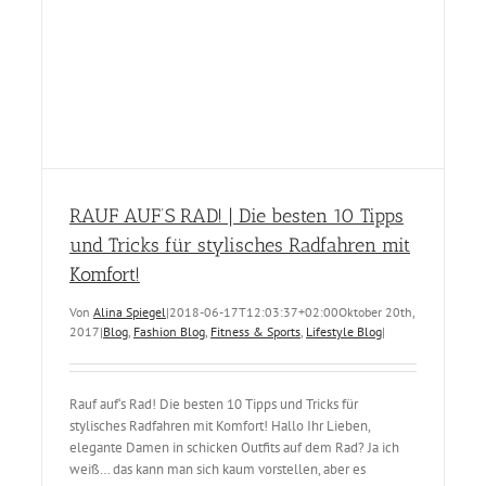
RAUF AUF’S RAD! | Die besten 10 Tipps
und Tricks für stylisches Radfahren mit
Komfort!
Von
Alina Spiegel
|
2018-06-17T12:03:37+02:00
Oktober 20th,
2017
|
Blog
,
Fashion Blog
,
Fitness & Sports
,
Lifestyle Blog
|
Rauf auf‘s Rad! Die besten 10 Tipps und Tricks für
stylisches Radfahren mit Komfort! Hallo Ihr Lieben,
elegante Damen in schicken Outfits auf dem Rad? Ja ich
weiß… das kann man sich kaum vorstellen, aber es