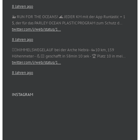
8 Jahren ago
🐳 RUN FOR THE OCEANS! 🌊 JEDER KM mit der App Runtastic = 1
$, der für das PARLEY OCEAN PLASTIC PROGRAM zum Schutz d…
twitter.com/i/web/status/1…
8 Jahren ago
🏃‍♀️HIMMELSWEGELAUF bei der Arche Nebra - 👟10 km, 159
Höhenmeter - 💪🏻 geschafft in 58min 10 sek - 🏆 Platz 10 in mei…
twitter.com/i/web/status/1…
8 Jahren ago
INSTAGRAM