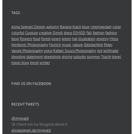
TAGS
Alina Spiegel Design
autumn
Bavaria
black
blue
cinemagraph
color
colorful
Couture
creative
Dirndl
dress
ESMOD
fall
fashion
fashion
blog
flowers
food
forest
gown
green
hat
illustration
jewelry
Milos
Nenkovic Photography
Munich
music
nature
Oktoberfest
Peter
Varsek Photography
press
Rafael Souza Photography
red
selfmade
shooting
statement
streetstyle
styling
suburbs
summer
Tracht
travel
travel blog
trend
winter
FIND US ON FACEBOOK
RECENT TWEETS
@mywalit
😘 Check out my blogpost about it:
alinaspiegel.de/mywalit