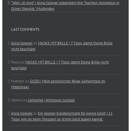
“Weil i di mog” | Alina Spiegel präsentiert ihre Trachten-Kollektion in
Oliver Stieglitz´ Musikvideo
LAST COMMENTS
Alina Spiegel
zu
MASKE MIT BRLLE | 7 Tipps, damit Deine Brille
nicht beschlägt
Paula
zu
MASKE MIT BRLLE | 7 Tipps, damit Deine Brille nicht
beschlägt
Pratham
zu
GOZO | Mein persönlicher Reise-Geheimtipp im
Mittelmeer
Yasmin
zu
CANAINA | Whirlpool Cocktail
Alina Spiegel
zu
Ein riesiger Kleiderschrank für wenig Geld! | 11
Tipps, wie du beim Shoppen so richtig Geld sparen kannst.