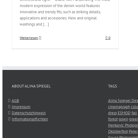
modern expression of the denim world features
innovative and trendy fits, such as striking details,
applications and accessories. New and original
washings and [...]
Weiterlesen
0
ABOUT ALINA SPIEGEL
TAGS
AGB
Alina Spiegel Des
Impressum
cinemagraph
colo
Datenschutzhinweis
dress
ESMOD
fall
Informationspflichten
forest
gown
gree
Nenkovic Photog
Oktoberfest
Peter
Souza Photograp