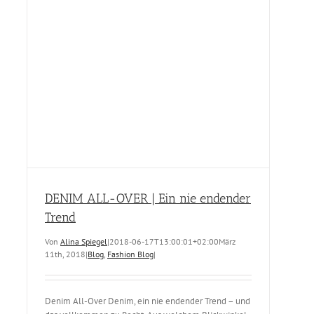
DENIM ALL-OVER | Ein nie endender
Trend
Von
Alina Spiegel
|
2018-06-17T13:00:01+02:00
März
11th, 2018
|
Blog
,
Fashion Blog
|
Denim All-Over Denim, ein nie endender Trend – und