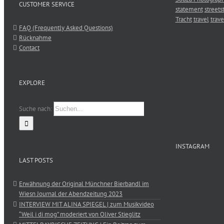
CUSTOMER SERVICE
statement
streets
Tracht
travel
trave
FAQ (Frequently Asked Questions)
Rücknahme
Contact
EXPLORE
Suche nach:
INSTAGRAM
LAST POSTS
Erwähnung der Original Münchner Bierbandl im
Wiesn Journal der Abendzeitung 2023
INTERVIEW MIT ALINA SPIEGEL | zum Musikvideo
“Weil i di mog” moderiert von Oliver Stieglitz