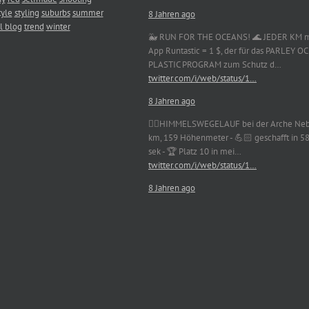
tyle
styling
suburbs
summer
8 Jahren ago
l blog
trend
winter
🐳 RUN FOR THE OCEANS! 🌊 JEDER KM m
App Runtastic = 1 $, der für das PARLEY 
PLASTIC PROGRAM zum Schutz d…
twitter.com/i/web/status/1…
8 Jahren ago
🏃‍♀️HIMMELSWEGELAUF bei der Arche Neb
km, 159 Höhenmeter - 💪🏻 geschafft in 5
sek - 🏆 Platz 10 in mei…
twitter.com/i/web/status/1…
8 Jahren ago