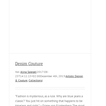
Denim Couture
Von
Alina Spiegel
|
2017-08-
25T14:11:15+02:00
Dezember 4th, 2013
|
Artistic Design
& Couture
,
Collections
|
"Fashion is mysterious, as a rule. Why are blue jeans a
classic? You just hit on something that happens to be
timeless and right." —Diane von Fürstenberg The most