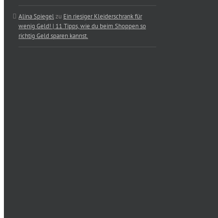
Alina Spiegel
zu
Ein riesiger Kleiderschrank für
wenig Geld! | 11 Tipps, wie du beim Shoppen so
richtig Geld sparen kannst.