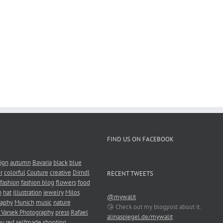
FIND US ON FACEBOOK
ign
autumn
Bavaria
black
blue
r
colorful
Couture
creative
Dirndl
RECENT TWEETS
fashion
fashion blog
flowers
food
n
hat
illustration
jewelry
Milos
@mywalit
raphy
Munich
music
nature
😘 Check out my blogpost about it:
 Varsek Photography
press
Rafael
alinaspiegel.de/mywalit
hy
red
selfmade
shooting