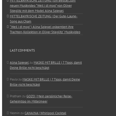
MITTELBAYRISCHE ZEITUNG | Ein Beitrag zum
neuen Musikvideo “Weil i di mog” von Oliver
Stieglitz mit dem Model Alina Spiegel
MITTELBAYRISCHE ZEITUNG | Der Gute-Laune-
Song aus Cham
“Weil i di mog” | Alina Spiegel präsentiert ihre
Trachten-Kollektion in Oliver Stieglitz´ Musikvideo
LAST COMMENTS
Alina Spiegel
zu
MASKE MIT BRLLE | 7 Tipps, damit
Deine Brille nicht beschlägt
Paula
zu
MASKE MIT BRLLE | 7 Tipps, damit Deine
Brille nicht beschlägt
Pratham
zu
GOZO | Mein persönlicher Reise-
Geheimtipp im Mittelmeer
Yasmin
zu
CANAINA | Whirlpool Cocktail