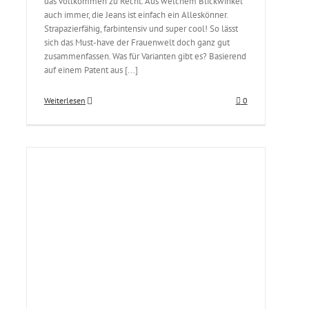
das vollkommen zu Recht. Aus welchem Blickwinkel
auch immer, die Jeans ist einfach ein Alleskönner.
Strapazierfähig, farbintensiv und super cool! So lässt
sich das Must-have der Frauenwelt doch ganz gut
zusammenfassen. Was für Varianten gibt es? Basierend
auf einem Patent aus [...]
Weiterlesen
0