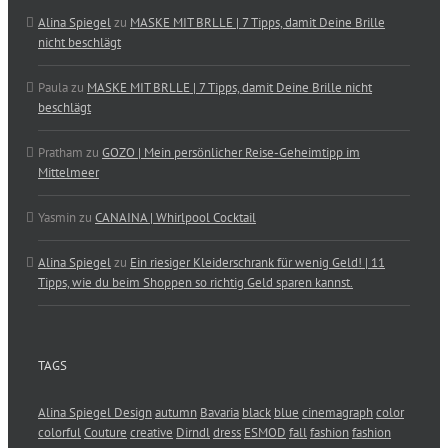
Alina Spiegel
zu
MASKE MIT BRLLE | 7 Tipps, damit Deine Brille
nicht beschlägt
Paula
zu
MASKE MIT BRLLE | 7 Tipps, damit Deine Brille nicht
beschlägt
Pratham
zu
GOZO | Mein persönlicher Reise-Geheimtipp im
Mittelmeer
Yasmin
zu
CANAINA | Whirlpool Cocktail
Alina Spiegel
zu
Ein riesiger Kleiderschrank für wenig Geld! | 11
Tipps, wie du beim Shoppen so richtig Geld sparen kannst.
TAGS
Alina Spiegel Design
autumn
Bavaria
black
blue
cinemagraph
color
colorful
Couture
creative
Dirndl
dress
ESMOD
fall
fashion
fashion