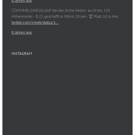
8 Jahren ago
🏃‍♀️HIMMELSWEGELAUF bei der Arche Nebra - 👟10 km, 159
Höhenmeter - 💪🏻 geschafft in 58min 10 sek - 🏆 Platz 10 in mei…
twitter.com/i/web/status/1…
8 Jahren ago
INSTAGRAM