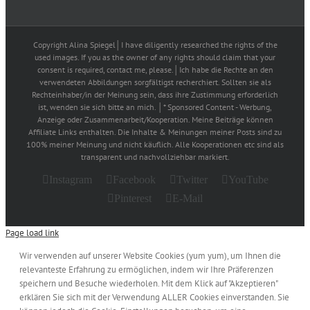
Copyright Alina Spiegel│I have diligently researched the rights of the
used images. If you as the owner of any rights should claim that your
consent is required, contact me, please.│Ich habe die Rechte an den
verwendeten Abbildungen sorgfältigst recherchiert. Sollten sie als
Rechteinhaber/in der Meinung sein, dass ihre Zustimmung erforderlich
ist, wenden sie sich bitte an mich. │* Sponsored Content - Werbung,
Anzeige oder Zusammenarbeit/Kooperation. Meine Beiträge können
Affiliate Links enthalten. Die Inhalte & Meinungen meiner Posts sind zu
100% meiner Meinung und nicht käuflich. Alle Kooperationen etc sind als
transparent und nachvollziehbar markiert.
Instagram
Facebook
Twitter
YouTube
Pinterest
E-Mail
Page load link
Wir verwenden auf unserer Website Cookies (yum yum), um Ihnen die
relevanteste Erfahrung zu ermöglichen, indem wir Ihre Präferenzen
speichern und Besuche wiederholen. Mit dem Klick auf "Akzeptieren"
erklären Sie sich mit der Verwendung ALLER Cookies einverstanden. Sie