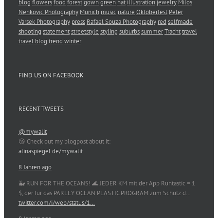
blog
flowers
food
forest
gown
green
hat
illustration
jewelry
Milos
Nenkovic Photography
Munich
music
nature
Oktoberfest
Peter
Varsek Photography
press
Rafael Souza Photography
red
selfmade
shooting
statement
streetstyle
styling
suburbs
summer
Tracht
travel
travel blog
trend
winter
FIND US ON FACEBOOK
RECENT TWEETS
@mywalit
😘 Check out my blogpost about it:
alinaspiegel.de/mywalit
8 Jahren ago
🐳 RUN FOR THE OCEANS! 🌊 JEDER KM mit der App Runtastic = 1
$, der für das PARLEY OCEAN PLASTIC PROGRAM zum Schutz d…
twitter.com/i/web/status/1…