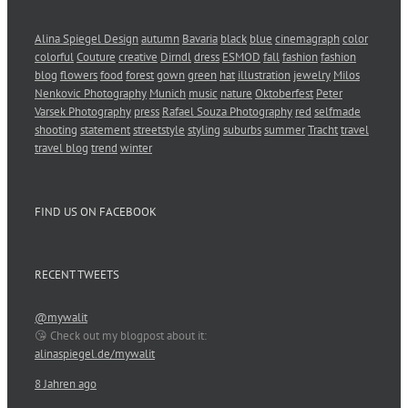
Alina Spiegel Design
autumn
Bavaria
black
blue
cinemagraph
color
colorful
Couture
creative
Dirndl
dress
ESMOD
fall
fashion
fashion
blog
flowers
food
forest
gown
green
hat
illustration
jewelry
Milos
Nenkovic Photography
Munich
music
nature
Oktoberfest
Peter
Varsek Photography
press
Rafael Souza Photography
red
selfmade
shooting
statement
streetstyle
styling
suburbs
summer
Tracht
travel
travel blog
trend
winter
FIND US ON FACEBOOK
RECENT TWEETS
@mywalit
😘 Check out my blogpost about it:
alinaspiegel.de/mywalit
8 Jahren ago