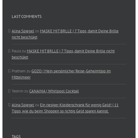
LAST COMMENTS
Alina Spiegel
zu
MASKE MIT BRLLE | 7 Tipps, damit Deine Brille
nicht beschlägt
Paula
zu
MASKE MIT BRLLE | 7 Tipps, damit Deine Brille nicht
beschlägt
Pratham
zu
GOZO | Mein persönlicher Reise-Geheimtipp im
Mittelmeer
Yasmin
zu
CANAINA | Whirlpool Cocktail
Alina Spiegel
zu
Ein riesiger Kleiderschrank für wenig Geld! | 11
Tipps, wie du beim Shoppen so richtig Geld sparen kannst.
TAGS