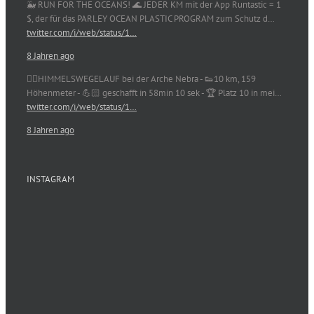
🐳 RUN FOR THE OCEANS! 🌊 JEDER KM mit der App Runtastic = 1
$, der für das PARLEY OCEAN PLASTIC PROGRAM zum Schutz d…
twitter.com/i/web/status/1…
8 Jahren ago
🏃‍♀️HIMMELSWEGELAUF bei der Arche Nebra - 👟10 km, 159
Höhenmeter - 💪🏻 geschafft in 58min 10 sek - 🏆 Platz 10 in mei…
twitter.com/i/web/status/1…
8 Jahren ago
INSTAGRAM