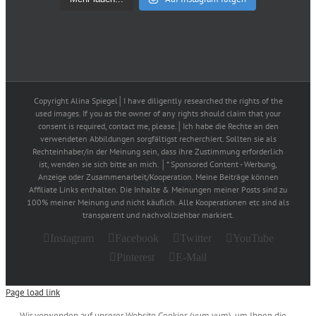
Copyright Alina Spiegel│I have diligently researched the rights of the
used images. If you as the owner of any rights should claim that your
consent is required, contact me, please.│Ich habe die Rechte an den
verwendeten Abbildungen sorgfältigst recherchiert. Sollten sie als
Rechteinhaber/in der Meinung sein, dass ihre Zustimmung erforderlich
ist, wenden sie sich bitte an mich. │* Sponsored Content - Werbung,
Anzeige oder Zusammenarbeit/Kooperation. Meine Beiträge können
Affiliate Links enthalten. Die Inhalte & Meinungen meiner Posts sind zu
100% meiner Meinung und nicht käuflich. Alle Kooperationen etc sind als
transparent und nachvollziehbar markiert.
Instagram
Facebook
Twitter
YouTube
Pinterest
E-Mail
Page load link
Wir verwenden auf unserer Website Cookies (yum yum), um Ihnen die