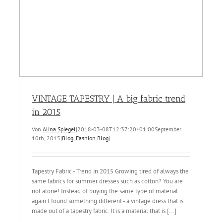
VINTAGE TAPESTRY | A big fabric trend
in 2015
Von
Alina Spiegel
|
2018-03-08T12:37:20+01:00
September
10th, 2015
|
Blog
,
Fashion Blog
|
Tapestry Fabric - Trend in 2015 Growing tired of always the
same fabrics for summer dresses such as cotton? You are
not alone! Instead of buying the same type of material
again I found something different - a vintage dress that is
made out of a tapestry fabric. It is a material that is [...]