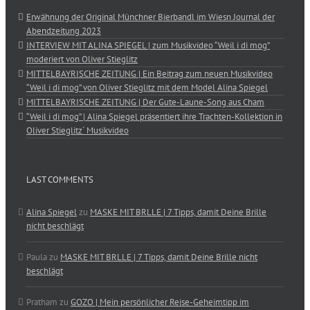
Erwähnung der Original Münchner Bierbandl im Wiesn Journal der
Abendzeitung 2023
INTERVIEW MIT ALINA SPIEGEL | zum Musikvideo “Weil i di mog”
moderiert von Oliver Stieglitz
MITTELBAYRISCHE ZEITUNG | Ein Beitrag zum neuen Musikvideo
“Weil i di mog” von Oliver Stieglitz mit dem Model Alina Spiegel
MITTELBAYRISCHE ZEITUNG | Der Gute-Laune-Song aus Cham
“Weil i di mog” | Alina Spiegel präsentiert ihre Trachten-Kollektion in
Oliver Stieglitz´ Musikvideo
LAST COMMENTS
Alina Spiegel
zu
MASKE MIT BRLLE | 7 Tipps, damit Deine Brille
nicht beschlägt
Paula
zu
MASKE MIT BRLLE | 7 Tipps, damit Deine Brille nicht
beschlägt
Pratham
zu
GOZO | Mein persönlicher Reise-Geheimtipp im