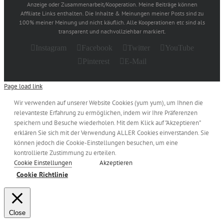
Anzeige oder Zusammenarbeit/Kooperation. Meine Beiträge können
Affiliate Links enthalten. Die Inhalte & Meinungen meiner Posts sind zu
100% meiner Meinung und nicht käuflich. Alle Kooperationen etc sind als
transparent und nachvollziehbar markiert.
Instagram
Facebook
Twitter
YouTube
Pinterest
E-Mail
Page load link
Wir verwenden auf unserer Website Cookies (yum yum), um Ihnen die
relevanteste Erfahrung zu ermöglichen, indem wir Ihre Präferenzen
speichern und Besuche wiederholen. Mit dem Klick auf "Akzeptieren"
erklären Sie sich mit der Verwendung ALLER Cookies einverstanden. Sie
können jedoch die Cookie-Einstellungen besuchen, um eine
kontrollierte Zustimmung zu erteilen.
Cookie Einstellungen
Akzeptieren
Cookie Richtlinie
Close