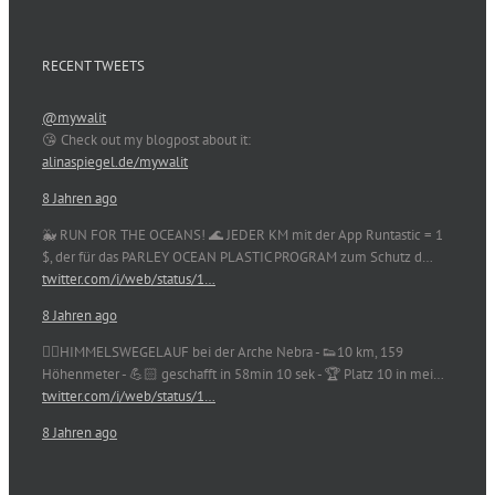
RECENT TWEETS
@mywalit
😘 Check out my blogpost about it:
alinaspiegel.de/mywalit
8 Jahren ago
🐳 RUN FOR THE OCEANS! 🌊 JEDER KM mit der App Runtastic = 1
$, der für das PARLEY OCEAN PLASTIC PROGRAM zum Schutz d…
twitter.com/i/web/status/1…
8 Jahren ago
🏃‍♀️HIMMELSWEGELAUF bei der Arche Nebra - 👟10 km, 159
Höhenmeter - 💪🏻 geschafft in 58min 10 sek - 🏆 Platz 10 in mei…
twitter.com/i/web/status/1…
8 Jahren ago