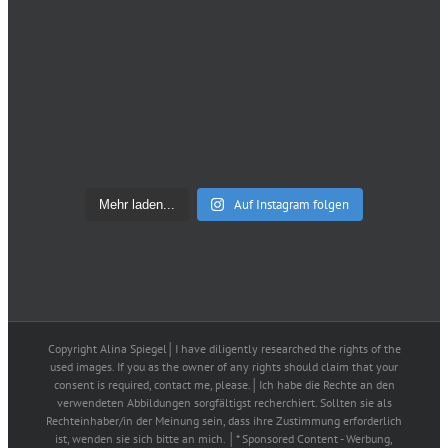
Auf Instagram folgen
Mehr laden...
Copyright Alina Spiegel│I have diligently researched the rights of the
used images. If you as the owner of any rights should claim that your
consent is required, contact me, please.│Ich habe die Rechte an den
verwendeten Abbildungen sorgfältigst recherchiert. Sollten sie als
Rechteinhaber/in der Meinung sein, dass ihre Zustimmung erforderlich
ist, wenden sie sich bitte an mich. │* Sponsored Content - Werbung,