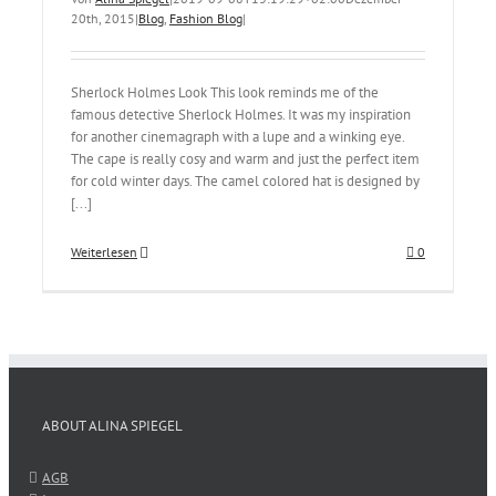
20th, 2015
|
Blog
,
Fashion Blog
|
Sherlock Holmes Look This look reminds me of the
famous detective Sherlock Holmes. It was my inspiration
for another cinemagraph with a lupe and a winking eye.
The cape is really cosy and warm and just the perfect item
for cold winter days. The camel colored hat is designed by
[...]
Weiterlesen
0
ABOUT ALINA SPIEGEL
AGB