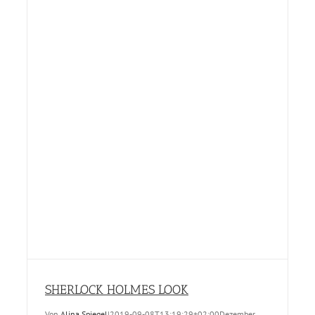
SHERLOCK HOLMES LOOK
Von
Alina Spiegel
|
2019-09-08T13:19:29+02:00
Dezember