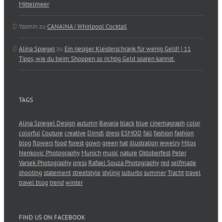
Mittelmeer
Yasmin
zu
CANAINA | Whirlpool Cocktail
Alina Spiegel
zu
Ein riesiger Kleiderschrank für wenig Geld! | 11
Tipps, wie du beim Shoppen so richtig Geld sparen kannst.
TAGS
Alina Spiegel Design
autumn
Bavaria
black
blue
cinemagraph
color
colorful
Couture
creative
Dirndl
dress
ESMOD
fall
fashion
fashion
blog
flowers
food
forest
gown
green
hat
illustration
jewelry
Milos
Nenkovic Photography
Munich
music
nature
Oktoberfest
Peter
Varsek Photography
press
Rafael Souza Photography
red
selfmade
shooting
statement
streetstyle
styling
suburbs
summer
Tracht
travel
travel blog
trend
winter
FIND US ON FACEBOOK