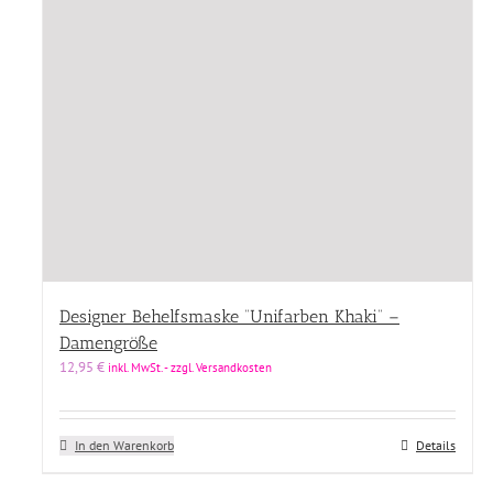
Designer Behelfsmaske “Unifarben Khaki” –
Damengröße
12,95
€
inkl. MwSt. - zzgl. Versandkosten
In den Warenkorb
Details