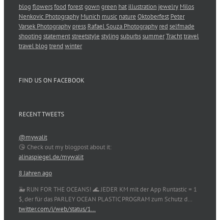
blog
flowers
food
forest
gown
green
hat
illustration
jewelry
Milos
Nenkovic Photography
Munich
music
nature
Oktoberfest
Peter
Varsek Photography
press
Rafael Souza Photography
red
selfmade
shooting
statement
streetstyle
styling
suburbs
summer
Tracht
travel
travel blog
trend
winter
FIND US ON FACEBOOK
RECENT TWEETS
@mywalit
😘 Check out my blogpost about it:
alinaspiegel.de/mywalit
8 Jahren ago
🐳 RUN FOR THE OCEANS! 🌊 JEDER KM mit der App Runtastic = 1
$, der für das PARLEY OCEAN PLASTIC PROGRAM zum Schutz d…
twitter.com/i/web/status/1…