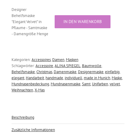
Designer
Behelfsmaske
IN DEN WARENKORB
"Elegant Velvet" in
Pflaume - Samtmaske
- Damengröße Menge
Kategorien:
Accessoires
,
Damen
,
Masken
Schlagwörter:
Accessoire
,
ALINA SPIEGEL
,
Baumwolle
,
Behelfsmaske
,
Christmas
,
Damenmaske
,
Designermaske
,
einfarbig
,
elegant
,
Handarbeit
,
handmade
,
individuell
,
made in Munich
,
Maske
,
Mundnasenbedeckung
,
Mundnasenmaske
,
Samt
,
Unifarben
,
velvet
,
Weihnachten
,
X-Mas
Beschreibung
Zusätzliche Informationen