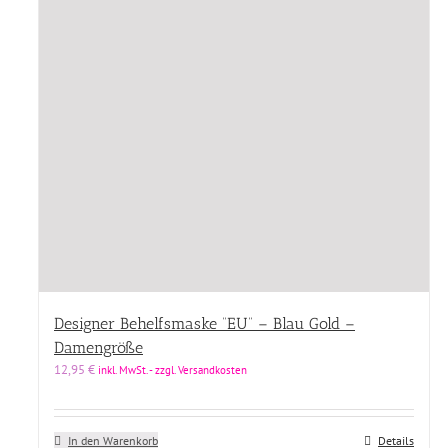
Designer Behelfsmaske “EU” – Blau Gold –
Damengröße
12,95
€
inkl. MwSt. - zzgl. Versandkosten
In den Warenkorb
Details