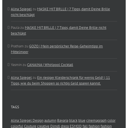
Alina Spiegel
zu
MASKE MIT BRLLE | 7 Tipps, damit Deine Brille
nicht beschlägt
Paula
zu
MASKE MIT BRLLE | 7 Tipps, damit Deine Brille nicht
beschlägt
Pratham
zu
GOZO | Mein persönlicher Reise-Geheimtipp im
Mittelmeer
Yasmin
zu
CANAINA | Whirlpool Cocktail
Alina Spiegel
zu
Ein riesiger Kleiderschrank für wenig Geld! | 11
Tipps, wie du beim Shoppen so richtig Geld sparen kannst.
TAGS
Alina Spiegel Design
autumn
Bavaria
black
blue
cinemagraph
color
colorful
Couture
creative
Dirndl
dress
ESMOD
fall
fashion
fashion