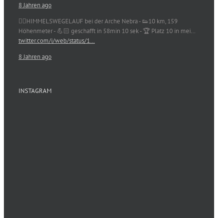
8 Jahren ago
🏃‍♀️HIMMELSWEGELAUF bei der Arche Nebra - 👟10 km, 159
Höhenmeter - 💪🏻 geschafft in 58min 10 sek - 🏆 Platz 10 in mei…
twitter.com/i/web/status/1…
8 Jahren ago
INSTAGRAM