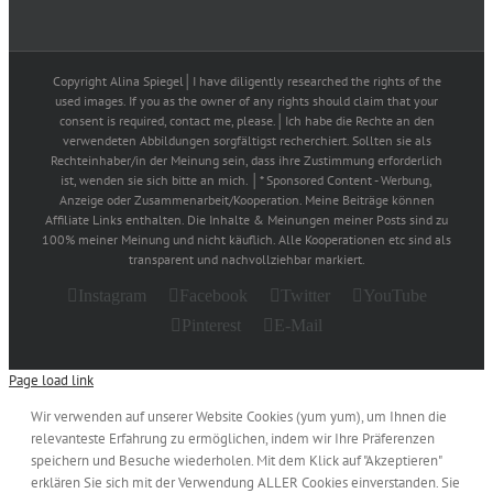
Copyright Alina Spiegel│I have diligently researched the rights of the
used images. If you as the owner of any rights should claim that your
consent is required, contact me, please.│Ich habe die Rechte an den
verwendeten Abbildungen sorgfältigst recherchiert. Sollten sie als
Rechteinhaber/in der Meinung sein, dass ihre Zustimmung erforderlich
ist, wenden sie sich bitte an mich. │* Sponsored Content - Werbung,
Anzeige oder Zusammenarbeit/Kooperation. Meine Beiträge können
Affiliate Links enthalten. Die Inhalte & Meinungen meiner Posts sind zu
100% meiner Meinung und nicht käuflich. Alle Kooperationen etc sind als
transparent und nachvollziehbar markiert.
Instagram
Facebook
Twitter
YouTube
Pinterest
E-Mail
Page load link
Wir verwenden auf unserer Website Cookies (yum yum), um Ihnen die
relevanteste Erfahrung zu ermöglichen, indem wir Ihre Präferenzen
speichern und Besuche wiederholen. Mit dem Klick auf "Akzeptieren"
erklären Sie sich mit der Verwendung ALLER Cookies einverstanden. Sie