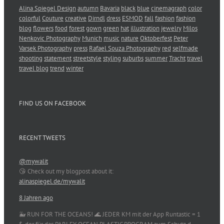
Alina Spiegel Design
autumn
Bavaria
black
blue
cinemagraph
color
colorful
Couture
creative
Dirndl
dress
ESMOD
fall
fashion
fashion
blog
flowers
food
forest
gown
green
hat
illustration
jewelry
Milos
Nenkovic Photography
Munich
music
nature
Oktoberfest
Peter
Varsek Photography
press
Rafael Souza Photography
red
selfmade
shooting
statement
streetstyle
styling
suburbs
summer
Tracht
travel
travel blog
trend
winter
FIND US ON FACEBOOK
RECENT TWEETS
@mywalit
😘 Check out my blogpost about it:
alinaspiegel.de/mywalit
8 Jahren ago
🐳 RUN FOR THE OCEANS! 🌊 JEDER KM mit der App Runtastic = 1