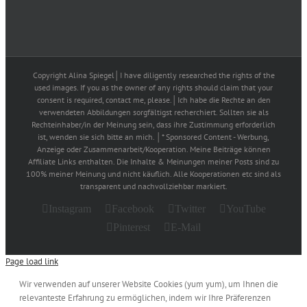
Copyright Alina Spiegel│I have diligently researched the rights of the
used images. If you as the owner of any rights should claim that your
consent is required, contact me, please.│Ich habe die Rechte an den
verwendeten Abbildungen sorgfältigst recherchiert. Sollten sie als
Rechteinhaber/in der Meinung sein, dass ihre Zustimmung erforderlich
ist, wenden sie sich bitte an mich. │* Sponsored Content - Werbung,
Anzeige oder Zusammenarbeit/Kooperation. Meine Beiträge können
Affiliate Links enthalten. Die Inhalte & Meinungen meiner Posts sind zu
100% meiner Meinung und nicht käuflich. Alle Kooperationen etc sind als
transparent und nachvollziehbar markiert.
Instagram
Facebook
Twitter
YouTube
Pinterest
E-Mail
Page load link
Wir verwenden auf unserer Website Cookies (yum yum), um Ihnen die
relevanteste Erfahrung zu ermöglichen, indem wir Ihre Präferenzen