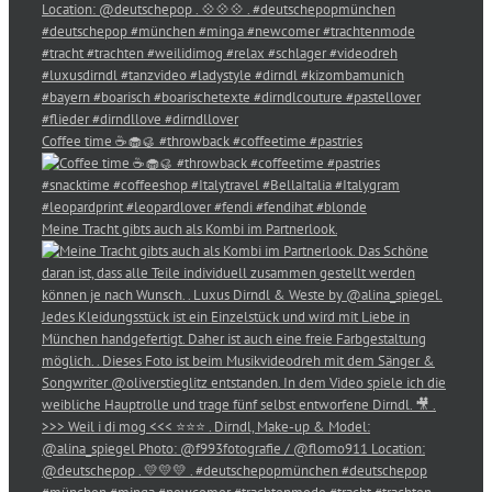
Coffee time ☕️🧁🥮 #throwback #coffeetime #pastries
Meine Tracht gibts auch als Kombi im Partnerlook.