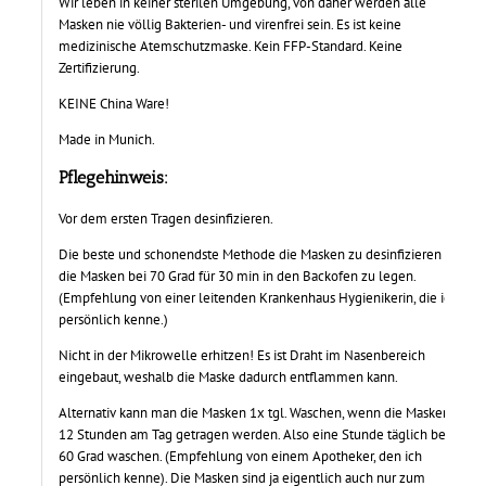
Wir leben in keiner sterilen Umgebung, von daher werden alle
Masken nie völlig Bakterien- und virenfrei sein. Es ist keine
medizinische Atemschutzmaske. Kein FFP-Standard. Keine
Zertifizierung.
KEINE China Ware!
Made in Munich.
Pflegehinweis:
Vor dem ersten Tragen desinfizieren.
Die beste und schonendste Methode die Masken zu desinfizieren ist,
die Masken bei 70 Grad für 30 min in den Backofen zu legen.
(Empfehlung von einer leitenden Krankenhaus Hygienikerin, die ich
persönlich kenne.)
Nicht in der Mikrowelle erhitzen! Es ist Draht im Nasenbereich
eingebaut, weshalb die Maske dadurch entflammen kann.
Alternativ kann man die Masken 1x tgl. Waschen, wenn die Masken
12 Stunden am Tag getragen werden. Also eine Stunde täglich bei
60 Grad waschen. (Empfehlung von einem Apotheker, den ich
persönlich kenne). Die Masken sind ja eigentlich auch nur zum