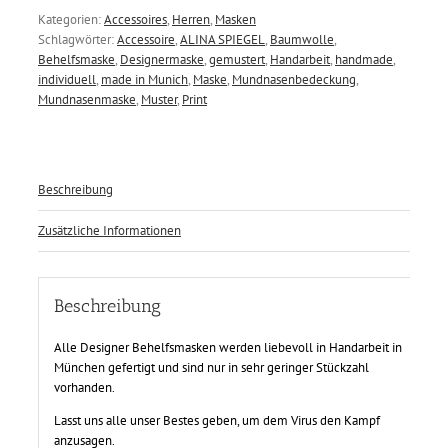
Kategorien:
Accessoires
,
Herren
,
Masken
Schlagwörter:
Accessoire
,
ALINA SPIEGEL
,
Baumwolle
,
Behelfsmaske
,
Designermaske
,
gemustert
,
Handarbeit
,
handmade
,
individuell
,
made in Munich
,
Maske
,
Mundnasenbedeckung
,
Mundnasenmaske
,
Muster
,
Print
Beschreibung
Zusätzliche Informationen
Beschreibung
Alle Designer Behelfsmasken werden liebevoll in Handarbeit in
München gefertigt und sind nur in sehr geringer Stückzahl
vorhanden.
Lasst uns alle unser Bestes geben, um dem Virus den Kampf
anzusagen.