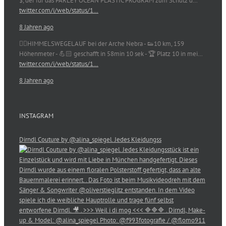
$, der für das PARLEY OCEAN PLASTIC PROGRAM zum Schutz d…
twitter.com/i/web/status/1…
8 Jahren ago
🏃‍♀️HIMMELSWEGELAUF bei der Arche Nebra - 👟10 km, 159
Höhenmeter - 💪🏻 geschafft in 58min 10 sek - 🏆 Platz 10 in mei…
twitter.com/i/web/status/1…
8 Jahren ago
INSTAGRAM
Dirndl Couture by @alina_spiegel. Jedes Kleidungss