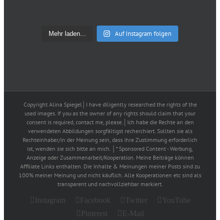
Auf Instagram folgen
Mehr laden...
Copyright Alina Spiegel│I have diligently researched the rights of the
used images. If you as the owner of any rights should claim that your
consent is required, contact me, please.│Ich habe die Rechte an den
verwendeten Abbildungen sorgfältigst recherchiert. Sollten sie als
Rechteinhaber/in der Meinung sein, dass ihre Zustimmung erforderlich
ist, wenden sie sich bitte an mich. │* Sponsored Content - Werbung,
Anzeige oder Zusammenarbeit/Kooperation. Meine Beiträge können
Affiliate Links enthalten. Die Inhalte & Meinungen meiner Posts sind zu
100% meiner Meinung und nicht käuflich. Alle Kooperationen etc sind als
transparent und nachvollziehbar markiert.
Instagram
Facebook
Twitter
YouTube
Pinterest
E-Mail