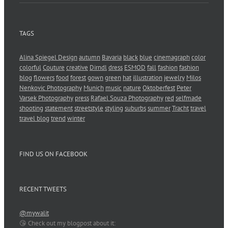
TAGS
Alina Spiegel Design
autumn
Bavaria
black
blue
cinemagraph
color
colorful
Couture
creative
Dirndl
dress
ESMOD
fall
fashion
fashion
blog
flowers
food
forest
gown
green
hat
illustration
jewelry
Milos
Nenkovic Photography
Munich
music
nature
Oktoberfest
Peter
Varsek Photography
press
Rafael Souza Photography
red
selfmade
shooting
statement
streetstyle
styling
suburbs
summer
Tracht
travel
travel blog
trend
winter
FIND US ON FACEBOOK
RECENT TWEETS
@mywalit
😘 Check out my blogpost about it: