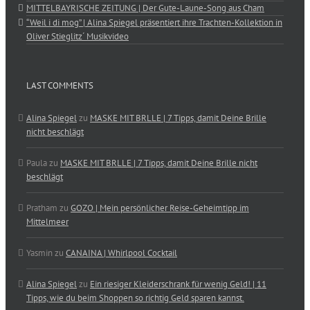
MITTELBAYRISCHE ZEITUNG | Der Gute-Laune-Song aus Cham
“Weil i di mog” | Alina Spiegel präsentiert ihre Trachten-Kollektion in
Oliver Stieglitz´ Musikvideo
LAST COMMENTS
Alina Spiegel
zu
MASKE MIT BRLLE | 7 Tipps, damit Deine Brille
nicht beschlägt
Paula
zu
MASKE MIT BRLLE | 7 Tipps, damit Deine Brille nicht
beschlägt
Pratham
zu
GOZO | Mein persönlicher Reise-Geheimtipp im
Mittelmeer
Yasmin
zu
CANAINA | Whirlpool Cocktail
Alina Spiegel
zu
Ein riesiger Kleiderschrank für wenig Geld! | 11
Tipps, wie du beim Shoppen so richtig Geld sparen kannst.