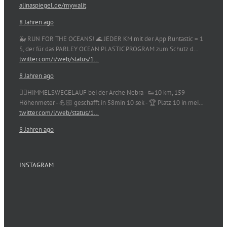
alinaspiegel.de/mywalit
8 Jahren ago
🐳 RUN FOR THE OCEANS! 🌊 JEDER KM mit der App Runtastic = 1
$, der für das PARLEY OCEAN PLASTIC PROGRAM zum Schutz d…
twitter.com/i/web/status/1…
8 Jahren ago
🏃‍♀️HIMMELSWEGELAUF bei der Arche Nebra - 👟10 km, 159
Höhenmeter - 💪🏻 geschafft in 58min 10 sek - 🏆 Platz 10 in mei…
twitter.com/i/web/status/1…
8 Jahren ago
INSTAGRAM