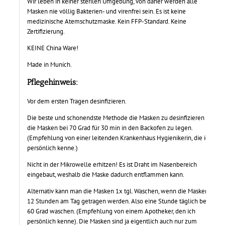
Wir leben in keiner sterilen Umgebung, von daher werden alle
Masken nie völlig Bakterien- und virenfrei sein. Es ist keine
medizinische Atemschutzmaske. Kein FFP-Standard. Keine
Zertifizierung.
KEINE China Ware!
Made in Munich.
Pflegehinweis:
Vor dem ersten Tragen desinfizieren.
Die beste und schonendste Methode die Masken zu desinfizieren ist,
die Masken bei 70 Grad für 30 min in den Backofen zu legen.
(Empfehlung von einer leitenden Krankenhaus Hygienikerin, die ich
persönlich kenne.)
Nicht in der Mikrowelle erhitzen! Es ist Draht im Nasenbereich
eingebaut, weshalb die Maske dadurch entflammen kann.
Alternativ kann man die Masken 1x tgl. Waschen, wenn die Masken
12 Stunden am Tag getragen werden. Also eine Stunde täglich bei
60 Grad waschen. (Empfehlung von einem Apotheker, den ich
persönlich kenne). Die Masken sind ja eigentlich auch nur zum