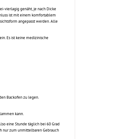
i-vierlagig genäht, je nach Dicke
chluss ist mit einem komfortablem
sichtsform angepasst werden. Alle
in. Es ist keine medizinische
 den Backofen zu legen.
tflammen kann.
so eine Stunde täglich bei 60 Grad
uch nur zum unmittelbaren Gebrauch