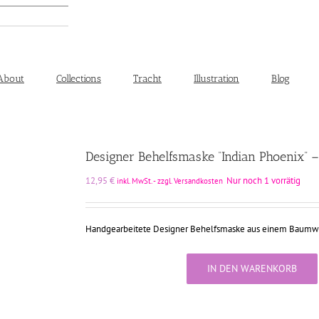
About
Collections
Tracht
Illustration
Blog
Designer Behelfsmaske “Indian Phoenix”
12,95
€
Nur noch 1 vorrätig
inkl. MwSt. - zzgl. Versandkosten
Handgearbeitete Designer Behelfsmaske aus einem Baumw
IN DEN WARENKORB
Designer
Behelfsmaske
"Indian
Phoenix"