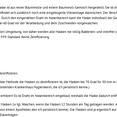
ske ist aus reiner Baumwolle und einem Baumwoll-Gemisch hergestellt. Sie ist dre
findet sich zusätzlich noch eine eingebügelte Vlieseinlage dazwischen. Der Vers
 Durch den eingenähten Draht im Nasenbereich kann die Maske individuell der Ge
bei 60 Grad vor der Verarbeitung und dem Zuschneiden vorgewaschen.
rilen Umgebung, von daher werden alle Masken nie völlig Bakterien- und virenfrei se
FFP-Standard. Keine Zertifizierung.
esinfizieren.
te Methode die Masken zu desinfizieren ist, die Masken bei 70 Grad für 30 min in
leitenden Krankenhaus Hygienikerin, die ich persönlich kenne.)
e erhitzen! Es ist Draht im Nasenbereich eingebaut, weshalb die Maske dadurch en
e Masken 1x tgl. Waschen, wenn die Masken 12 Stunden am Tag getragen werden. Al
on einem Apotheker, den ich persönlich kenne). Die Masken sind ja eigentlich a
Dauertragen.