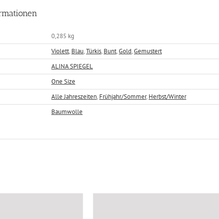
ormationen
0,285 kg
Violett
,
Blau
,
Türkis
,
Bunt
,
Gold
,
Gemustert
ALINA SPIEGEL
One Size
Alle Jahreszeiten
,
Frühjahr/Sommer
,
Herbst/Winter
Baumwolle