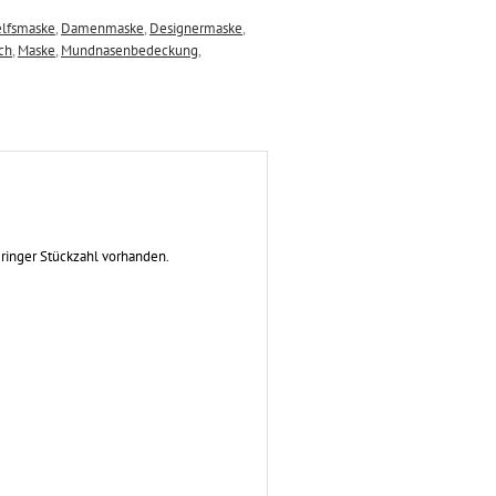
lfsmaske
,
Damenmaske
,
Designermaske
,
ch
,
Maske
,
Mundnasenbedeckung
,
eringer Stückzahl vorhanden.