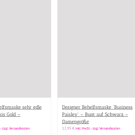
elfsmaske sehr edle
Designer Behelfsmaske “Business
kis Gold –
Paisley” – Bunt auf Schwarz –
Damengröße
12,95
€
 - zzgl. Versandkosten
inkl. MwSt. - zzgl. Versandkosten