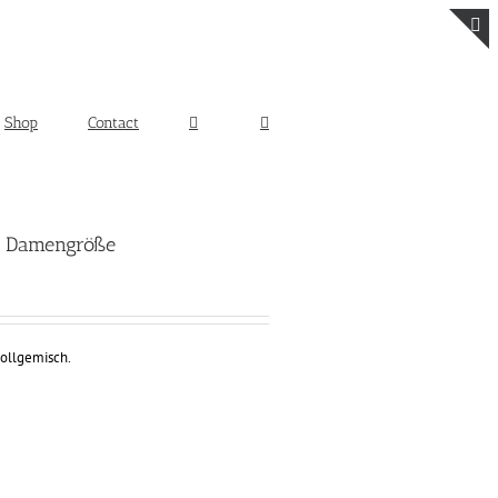
T
S
B
Shop
Contact
A
 – Damengröße
ollgemisch.