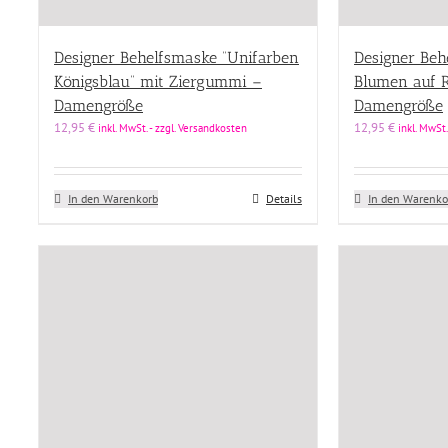
Designer Behelfsmaske “Unifarben
Designer Beh
Königsblau” mit Ziergummi –
Blumen auf R
Damengröße
Damengröße
12,95
€
12,95
€
inkl. MwSt. - zzgl. Versandkosten
inkl. MwSt.
In den Warenkorb
Details
In den Warenko