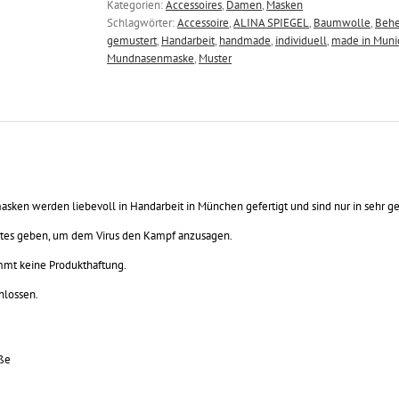
Kategorien:
Accessoires
,
Damen
,
Masken
-
Schlagwörter:
Accessoire
,
ALINA SPIEGEL
,
Baumwolle
,
Behe
Damengröße
gemustert
,
Handarbeit
,
handmade
,
individuell
,
made in Muni
Menge
Mundnasenmaske
,
Muster
asken werden liebevoll in Handarbeit in München gefertigt und sind nur in sehr g
estes geben, um dem Virus den Kampf anzusagen.
mt keine Produkthaftung.
lossen.
ße