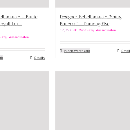
elfsmaske – Bunte
Designer Behelfsmaske “Shiny
oyalblau –
Princess” – Damengröße
12,95
€
inkl. MwSt. - zzgl. Versandkosten
 - zzgl. Versandkosten
In den Warenkorb
Detai
rb
Details