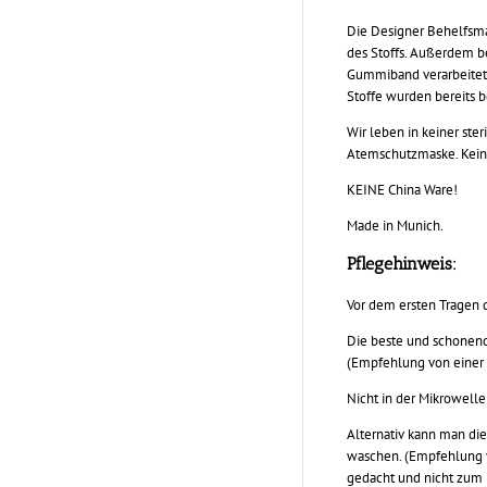
Die Designer Behelfsma
des Stoffs. Außerdem be
Gummiband verarbeitet.
Stoffe wurden bereits 
Wir leben in keiner ste
Atemschutzmaske. Kein 
KEINE China Ware!
Made in Munich.
Pflegehinweis:
Vor dem ersten Tragen d
Die beste und schonends
(Empfehlung von einer 
Nicht in der Mikrowell
Alternativ kann man di
waschen. (Empfehlung v
gedacht und nicht zum 