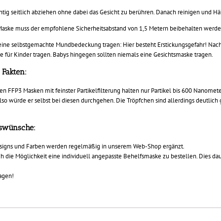
ig seitlich abziehen ohne dabei das Gesicht zu berühren. Danach reinigen und H
Maske muss der empfohlene Sicherheitsabstand von 1,5 Metern beibehalten werde
keine selbstgemachte Mundbedeckung tragen: Hier besteht Erstickungsgefahr! Nac
e für Kinder tragen. Babys hingegen sollten niemals eine Gesichtsmaske tragen.
 Fakten
:
len FFP3 Masken mit feinster Partikelfilterung halten nur Partikel bis 600 Nanomete
o würde er selbst bei diesen durchgehen. Die Tröpfchen sind allerdings deutlich g
gswünsche:
esigns und Farben werden regelmäßig in unserem Web-Shop ergänzt.
h die Möglichkeit eine individuell angepasste Behelfsmaske zu bestellen. Dies da
agen!