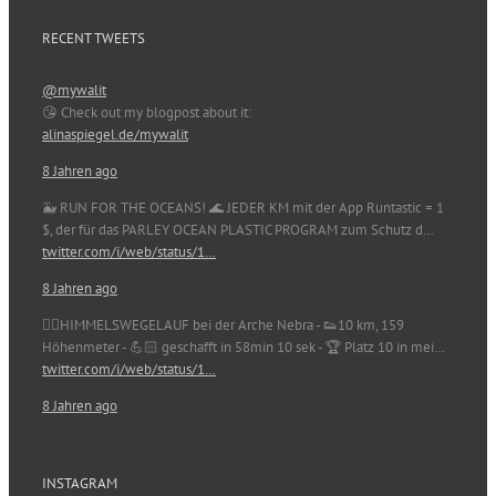
RECENT TWEETS
@mywalit
😘 Check out my blogpost about it:
alinaspiegel.de/mywalit
8 Jahren ago
🐳 RUN FOR THE OCEANS! 🌊 JEDER KM mit der App Runtastic = 1
$, der für das PARLEY OCEAN PLASTIC PROGRAM zum Schutz d…
twitter.com/i/web/status/1…
8 Jahren ago
🏃‍♀️HIMMELSWEGELAUF bei der Arche Nebra - 👟10 km, 159
Höhenmeter - 💪🏻 geschafft in 58min 10 sek - 🏆 Platz 10 in mei…
twitter.com/i/web/status/1…
8 Jahren ago
INSTAGRAM