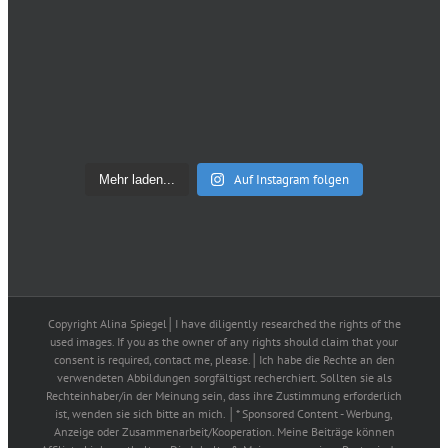
Auf Instagram folgen
Mehr laden...
Copyright Alina Spiegel│I have diligently researched the rights of the
used images. If you as the owner of any rights should claim that your
consent is required, contact me, please.│Ich habe die Rechte an den
verwendeten Abbildungen sorgfältigst recherchiert. Sollten sie als
Rechteinhaber/in der Meinung sein, dass ihre Zustimmung erforderlich
ist, wenden sie sich bitte an mich. │* Sponsored Content - Werbung,
Anzeige oder Zusammenarbeit/Kooperation. Meine Beiträge können