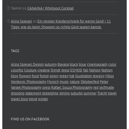
Yasmin
zu
CANAINA | Whirlpool Cocktail
Alina Spiegel
zu
Ein riesiger Kleiderschrank für wenig Geld! | 11
Tipps, wie du beim Shoppen so richtig Geld sparen kannst.
TAGS
Alina Spiegel Design
autumn
Bavaria
black
blue
cinemagraph
color
colorful
Couture
creative
Dirndl
dress
ESMOD
fall
fashion
fashion
blog
flowers
food
forest
gown
green
hat
illustration
jewelry
Milos
Nenkovic Photography
Munich
music
nature
Oktoberfest
Peter
Varsek Photography
press
Rafael Souza Photography
red
selfmade
shooting
statement
streetstyle
styling
suburbs
summer
Tracht
travel
travel blog
trend
winter
FIND US ON FACEBOOK