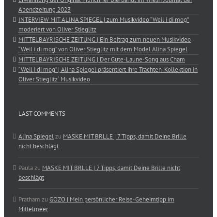
Abendzeitung 2023
INTERVIEW MIT ALINA SPIEGEL | zum Musikvideo “Weil i di mog”
moderiert von Oliver Stieglitz
MITTELBAYRISCHE ZEITUNG | Ein Beitrag zum neuen Musikvideo
“Weil i di mog” von Oliver Stieglitz mit dem Model Alina Spiegel
MITTELBAYRISCHE ZEITUNG | Der Gute-Laune-Song aus Cham
“Weil i di mog” | Alina Spiegel präsentiert ihre Trachten-Kollektion in
Oliver Stieglitz´ Musikvideo
LAST COMMENTS
Alina Spiegel
zu
MASKE MIT BRLLE | 7 Tipps, damit Deine Brille
nicht beschlägt
Paula
zu
MASKE MIT BRLLE | 7 Tipps, damit Deine Brille nicht
beschlägt
Pratham
zu
GOZO | Mein persönlicher Reise-Geheimtipp im
Mittelmeer