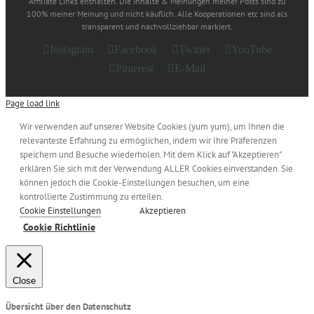
Affiliate Links enthalten. Die Inhalte & Meinungen meiner Posts sind zu
100% meiner Meinung und nicht käuflich. Alle Kooperationen etc sind als
transparent und nachvollziehbar markiert.
Instagram
Facebook
Twitter
YouTube
Pinterest
E-Mail
Page load link
Wir verwenden auf unserer Website Cookies (yum yum), um Ihnen die
relevanteste Erfahrung zu ermöglichen, indem wir Ihre Präferenzen
speichern und Besuche wiederholen. Mit dem Klick auf "Akzeptieren"
erklären Sie sich mit der Verwendung ALLER Cookies einverstanden. Sie
können jedoch die Cookie-Einstellungen besuchen, um eine
kontrollierte Zustimmung zu erteilen.
Cookie Einstellungen
Akzeptieren
Cookie Richtlinie
Close
Übersicht über den Datenschutz