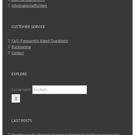
Informationspflichten
CUSTOMER SERVICE
FAQ (Frequently Asked Questions)
Rücknahme
Contact
EXPLORE
Suche nach:
LAST POSTS
Erwähnung der Original Münchner Bierbandl im Wiesn Journal der