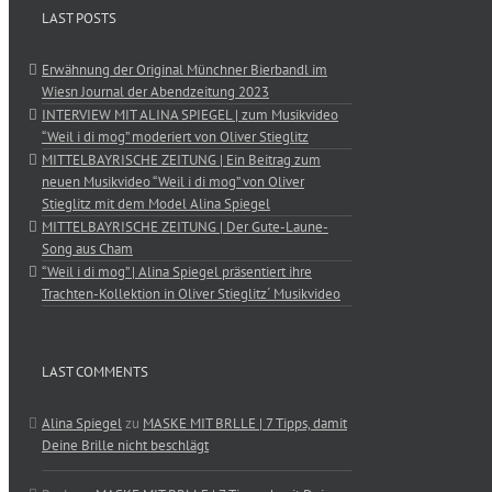
LAST POSTS
Erwähnung der Original Münchner Bierbandl im
Wiesn Journal der Abendzeitung 2023
INTERVIEW MIT ALINA SPIEGEL | zum Musikvideo
“Weil i di mog” moderiert von Oliver Stieglitz
MITTELBAYRISCHE ZEITUNG | Ein Beitrag zum
neuen Musikvideo “Weil i di mog” von Oliver
Stieglitz mit dem Model Alina Spiegel
MITTELBAYRISCHE ZEITUNG | Der Gute-Laune-
Song aus Cham
“Weil i di mog” | Alina Spiegel präsentiert ihre
Trachten-Kollektion in Oliver Stieglitz´ Musikvideo
LAST COMMENTS
Alina Spiegel
zu
MASKE MIT BRLLE | 7 Tipps, damit
Deine Brille nicht beschlägt