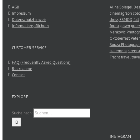
AGB
Alina Spiegel Des
Impressum
cinemagraph
colo
Datenschutzhinweis
dress
ESMOD
fall
Informationspflichten
forest
gown
gree
Nenkovic Photog
Oktoberfest
Peter
Souza Photograp
CUSTOMER SERVICE
statement
streets
Tracht
travel
trave
FAQ (Frequently Asked Questions)
Rücknahme
Contact
EXPLORE
Suche nach:
INSTAGRAM