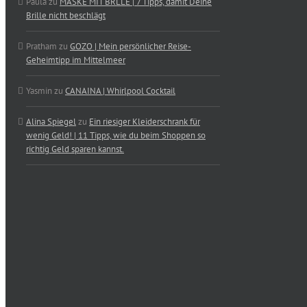
Paula
zu
MASKE MIT BRLLE | 7 Tipps, damit Deine
Brille nicht beschlägt
Pratham
zu
GOZO | Mein persönlicher Reise-
Geheimtipp im Mittelmeer
Yasmin
zu
CANAINA | Whirlpool Cocktail
Alina Spiegel
zu
Ein riesiger Kleiderschrank für
wenig Geld! | 11 Tipps, wie du beim Shoppen so
richtig Geld sparen kannst.