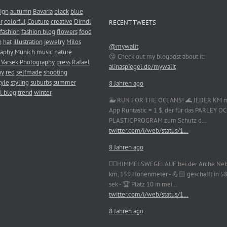
ign
autumn
Bavaria
black
blue
r
colorful
Couture
creative
Dirndl
RECENT TWEETS
fashion
fashion blog
flowers
food
n
hat
illustration
jewelry
Milos
@mywalit
raphy
Munich
music
nature
😘 Check out my blogpost about it:
 Varsek Photography
press
Rafael
alinaspiegel.de/mywalit
hy
red
selfmade
shooting
tyle
styling
suburbs
summer
8 Jahren ago
l blog
trend
winter
🐳 RUN FOR THE OCEANS! 🌊 JEDER KM m
App Runtastic = 1 $, der für das PARLEY 
PLASTIC PROGRAM zum Schutz d…
twitter.com/i/web/status/1…
8 Jahren ago
🏃‍♀️HIMMELSWEGELAUF bei der Arche Neb
km, 159 Höhenmeter - 💪🏻 geschafft in 5
sek - 🏆 Platz 10 in mei…
twitter.com/i/web/status/1…
8 Jahren ago