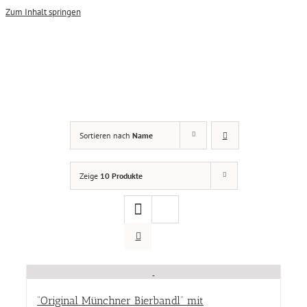
Zum Inhalt springen
Damen
(3)
Sortieren nach
Name
Produkt Größen
Zeige
10 Produkte
Produkt Größen
Farbe
Farbe
Produkt Designer
“Original Münchner Bierbandl” mit
Produkt Designer