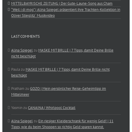
MITTELBAYRISCHE ZEITUNG | Der Gute-Laune-Song aus Cham
“Weil i di mog” | Alina Spiegel präsentiert ihre Trachten-Kollektion in
Oliver Stieglitz´ Musikvideo
LAST COMMENTS
Alina Spiegel
zu
MASKE MIT BRLLE | 7 Tipps, damit Deine Brille
nicht beschlägt
Paula
zu
MASKE MIT BRLLE | 7 Tipps, damit Deine Brille nicht
beschlägt
Pratham
zu
GOZO | Mein persönlicher Reise-Geheimtipp im
Mittelmeer
Yasmin
zu
CANAINA | Whirlpool Cocktail
Alina Spiegel
zu
Ein riesiger Kleiderschrank für wenig Geld! | 11
Tipps, wie du beim Shoppen so richtig Geld sparen kannst.