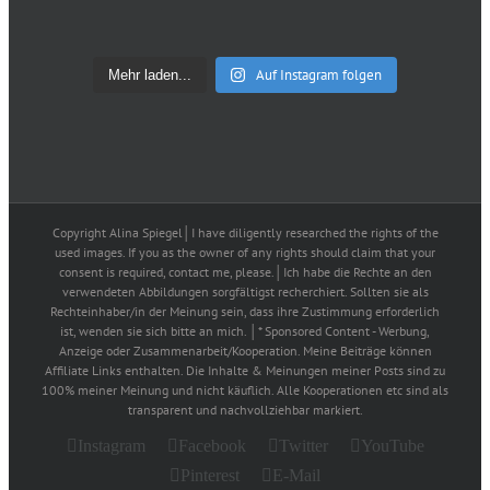
Auf Instagram folgen
Mehr laden...
Copyright Alina Spiegel│I have diligently researched the rights of the
used images. If you as the owner of any rights should claim that your
consent is required, contact me, please.│Ich habe die Rechte an den
verwendeten Abbildungen sorgfältigst recherchiert. Sollten sie als
Rechteinhaber/in der Meinung sein, dass ihre Zustimmung erforderlich
ist, wenden sie sich bitte an mich. │* Sponsored Content - Werbung,
Anzeige oder Zusammenarbeit/Kooperation. Meine Beiträge können
Affiliate Links enthalten. Die Inhalte & Meinungen meiner Posts sind zu
100% meiner Meinung und nicht käuflich. Alle Kooperationen etc sind als
transparent und nachvollziehbar markiert.
Instagram
Facebook
Twitter
YouTube
Pinterest
E-Mail