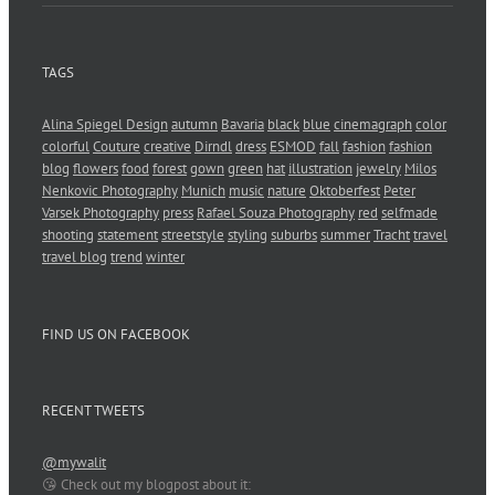
TAGS
Alina Spiegel Design
autumn
Bavaria
black
blue
cinemagraph
color
colorful
Couture
creative
Dirndl
dress
ESMOD
fall
fashion
fashion
blog
flowers
food
forest
gown
green
hat
illustration
jewelry
Milos
Nenkovic Photography
Munich
music
nature
Oktoberfest
Peter
Varsek Photography
press
Rafael Souza Photography
red
selfmade
shooting
statement
streetstyle
styling
suburbs
summer
Tracht
travel
travel blog
trend
winter
FIND US ON FACEBOOK
RECENT TWEETS
@mywalit
😘 Check out my blogpost about it: