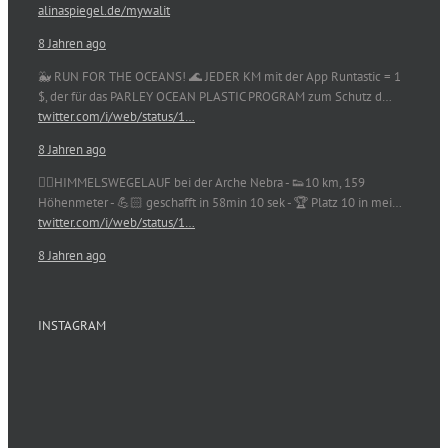
alinaspiegel.de/mywalit
8 Jahren ago
🐳 RUN FOR THE OCEANS! 🌊 JEDER KM mit der App Runtastic = 1
$, der für das PARLEY OCEAN PLASTIC PROGRAM zum Schutz d…
twitter.com/i/web/status/1…
8 Jahren ago
🏃‍♀️HIMMELSWEGELAUF bei der Arche Nebra - 👟10 km, 159
Höhenmeter - 💪🏻 geschafft in 58min 10 sek - 🏆 Platz 10 in mei…
twitter.com/i/web/status/1…
8 Jahren ago
INSTAGRAM