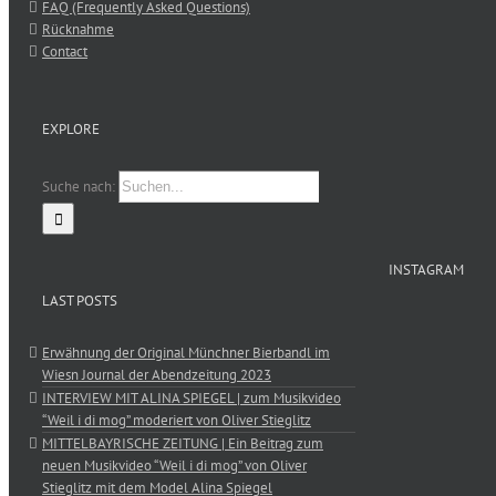
FAQ (Frequently Asked Questions)
Rücknahme
Contact
EXPLORE
Suche nach:
INSTAGRAM
LAST POSTS
Erwähnung der Original Münchner Bierbandl im
Wiesn Journal der Abendzeitung 2023
INTERVIEW MIT ALINA SPIEGEL | zum Musikvideo
“Weil i di mog” moderiert von Oliver Stieglitz
MITTELBAYRISCHE ZEITUNG | Ein Beitrag zum
neuen Musikvideo “Weil i di mog” von Oliver
Stieglitz mit dem Model Alina Spiegel