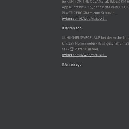
🐳 RUN FOR THE OCEANS! 🌊 JEDER KM m
App Runtastic = 1 $, der für das PARLEY 
PLASTIC PROGRAM zum Schutz d…
twitter.com/i/web/status/1…
8 Jahren ago
🏃‍♀️HIMMELSWEGELAUF bei der Arche Neb
km, 159 Höhenmeter - 💪🏻 geschafft in 5
sek - 🏆 Platz 10 in mei…
twitter.com/i/web/status/1…
8 Jahren ago