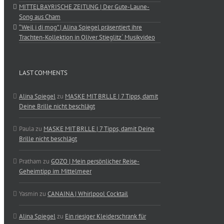
MITTELBAYRISCHE ZEITUNG | Der Gute-Laune-
Song aus Cham
“Weil i di mog” | Alina Spiegel präsentiert ihre
Trachten-Kollektion in Oliver Stieglitz´ Musikvideo
LAST COMMENTS
Alina Spiegel
zu
MASKE MIT BRLLE | 7 Tipps, damit
Deine Brille nicht beschlägt
Paula
zu
MASKE MIT BRLLE | 7 Tipps, damit Deine
Brille nicht beschlägt
Pratham
zu
GOZO | Mein persönlicher Reise-
Geheimtipp im Mittelmeer
Yasmin
zu
CANAINA | Whirlpool Cocktail
Alina Spiegel
zu
Ein riesiger Kleiderschrank für