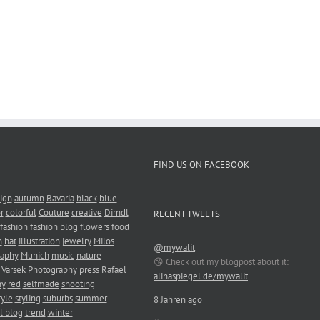
FIND US ON FACEBOOK
ign
autumn
Bavaria
black
blue
r
colorful
Couture
creative
Dirndl
RECENT TWEETS
fashion
fashion blog
flowers
food
n
hat
illustration
jewelry
Milos
@mywalit
raphy
Munich
music
nature
😘 Check out my blogpost about it:
 Varsek Photography
press
Rafael
alinaspiegel.de/mywalit
hy
red
selfmade
shooting
tyle
styling
suburbs
summer
8 Jahren ago
l blog
trend
winter