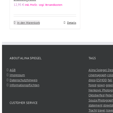
12,95
€
inkl. MwSt. - zzgl. Versandkosten
Produkt Designer
Produkt Designer
In den Warenkorb
Details
Produkt Kollektion
Produkt Kollektion
Produkt Material
ABOUT ALINA SPIEGEL
TAGS
Produkt Material
AGB
Alina Spiegel Des
Preis
Impressum
cinemagraph
colo
Datenschutzhinweis
dress
ESMOD
fall
Price filter
Informationspflichten
forest
gown
gree
Nenkovic Photog
Oktoberfest
Peter
Souza Photograp
CUSTOMER SERVICE
statement
streets
Tracht
travel
trave