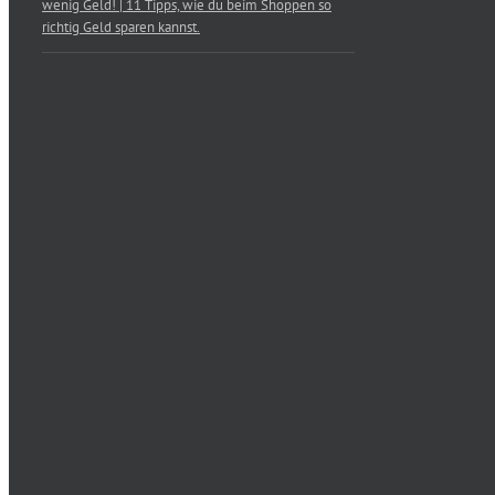
wenig Geld! | 11 Tipps, wie du beim Shoppen so
richtig Geld sparen kannst.