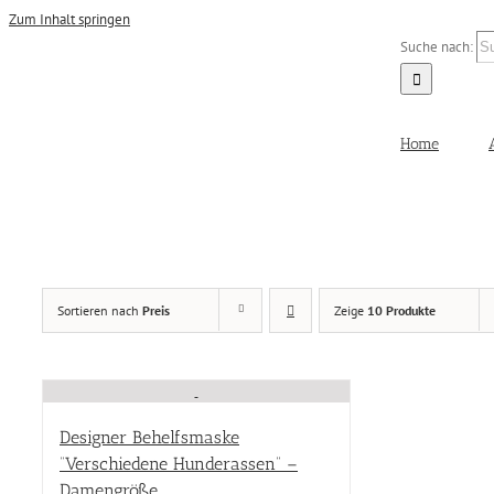
Zum Inhalt springen
Suche nach:
Home
Damen
(1)
Sortieren nach
Preis
Zeige
10 Produkte
Produkt Größen
Produkt Größen
Farbe
Designer Behelfsmaske
“Verschiedene Hunderassen” –
Farbe
Damengröße