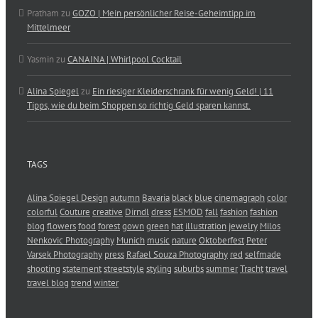
Pratham
zu
GOZO | Mein persönlicher Reise-Geheimtipp im
Mittelmeer
Yasmin
zu
CANAINA | Whirlpool Cocktail
Alina Spiegel
zu
Ein riesiger Kleiderschrank für wenig Geld! | 11
Tipps, wie du beim Shoppen so richtig Geld sparen kannst.
TAGS
Alina Spiegel Design
autumn
Bavaria
black
blue
cinemagraph
color
colorful
Couture
creative
Dirndl
dress
ESMOD
fall
fashion
fashion
blog
flowers
food
forest
gown
green
hat
illustration
jewelry
Milos
Nenkovic Photography
Munich
music
nature
Oktoberfest
Peter
Varsek Photography
press
Rafael Souza Photography
red
selfmade
shooting
statement
streetstyle
styling
suburbs
summer
Tracht
travel
travel blog
trend
winter