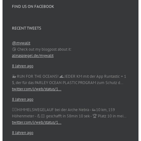
FIND US ON FACEBOOK
RECENT TWEETS
@mywalit
😘 Check out my blogpost about it:
alinaspiegel.de/mywalit
8 Jahren ago
🐳 RUN FOR THE OCEANS! 🌊 JEDER KM mit der App Runtastic = 1
$, der für das PARLEY OCEAN PLASTIC PROGRAM zum Schutz d…
twitter.com/i/web/status/1…
8 Jahren ago
🏃‍♀️HIMMELSWEGELAUF bei der Arche Nebra - 👟10 km, 159
Höhenmeter - 💪🏻 geschafft in 58min 10 sek - 🏆 Platz 10 in mei…
twitter.com/i/web/status/1…
8 Jahren ago