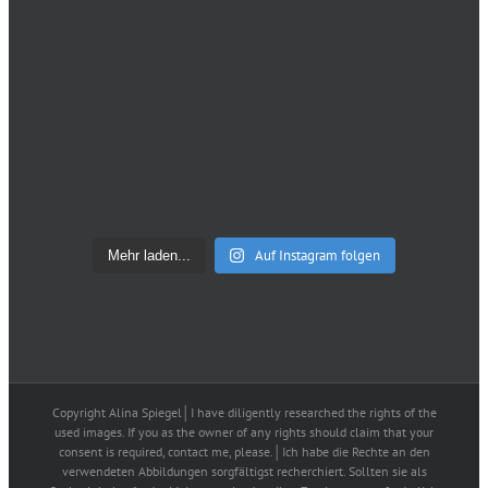
Auf Instagram folgen
Mehr laden...
Copyright Alina Spiegel│I have diligently researched the rights of the
used images. If you as the owner of any rights should claim that your
consent is required, contact me, please.│Ich habe die Rechte an den
verwendeten Abbildungen sorgfältigst recherchiert. Sollten sie als