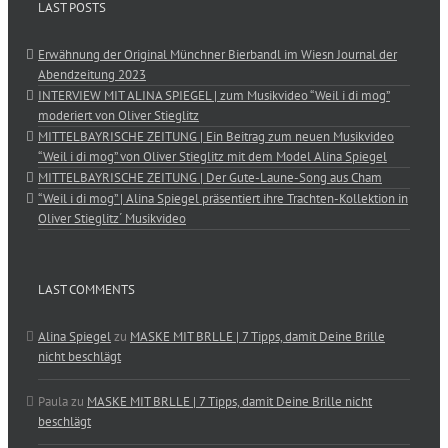
LAST POSTS
Erwähnung der Original Münchner Bierbandl im Wiesn Journal der
Abendzeitung 2023
INTERVIEW MIT ALINA SPIEGEL | zum Musikvideo “Weil i di mog”
moderiert von Oliver Stieglitz
MITTELBAYRISCHE ZEITUNG | Ein Beitrag zum neuen Musikvideo
“Weil i di mog” von Oliver Stieglitz mit dem Model Alina Spiegel
MITTELBAYRISCHE ZEITUNG | Der Gute-Laune-Song aus Cham
“Weil i di mog” | Alina Spiegel präsentiert ihre Trachten-Kollektion in
Oliver Stieglitz´ Musikvideo
LAST COMMENTS
Alina Spiegel
zu
MASKE MIT BRLLE | 7 Tipps, damit Deine Brille
nicht beschlägt
Paula
zu
MASKE MIT BRLLE | 7 Tipps, damit Deine Brille nicht
beschlägt