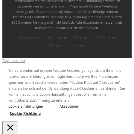
Rechteinhaber/in der Meinung sein, dass ihre Zustimmung erforderlich
ist, wenden sie sich bitte an mich. │* Sponsored Content - Werbung,
Anzeige oder Zusammenarbeit/Kooperation. Meine Beiträge können
Affiliate Links enthalten. Die Inhalte & Meinungen meiner Posts sind zu
100% meiner Meinung und nicht käuflich. Alle Kooperationen etc sind als
transparent und nachvollziehbar markiert.
Instagram
Facebook
Twitter
YouTube
Pinterest
E-Mail
Page load link
Wir verwenden auf unserer Website Cookies (yum yum), um Ihnen die
relevanteste Erfahrung zu ermöglichen, indem wir Ihre Präferenzen
speichern und Besuche wiederholen. Mit dem Klick auf "Akzeptieren"
erklären Sie sich mit der Verwendung ALLER Cookies einverstanden. Sie
können jedoch die Cookie-Einstellungen besuchen, um eine
kontrollierte Zustimmung zu erteilen.
Cookie Einstellungen
Akzeptieren
Cookie Richtlinie