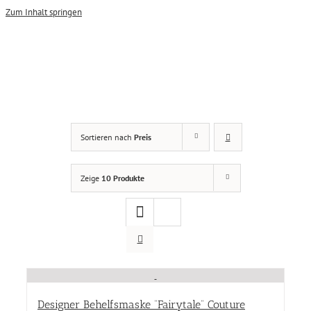
Zum Inhalt springen
Damen
(6)
Sortieren nach
Preis
SPECIAL SALES
(4)
Produkt Größen
Zeige
10 Produkte
Produkt Größen
Farbe
Farbe
Produkt Designer
Designer Behelfsmaske “Fairytale” Couture