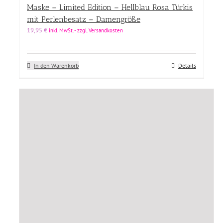
Maske – Limited Edition – Hellblau Rosa Türkis
Produkt Designer
mit Perlenbesatz – Damengröße
Produkt Kollektion
19,95
€
inkl. MwSt. - zzgl. Versandkosten
Produkt Kollektion
In den Warenkorb
Details
Produkt Material
Produkt Material
Preis
Price filter